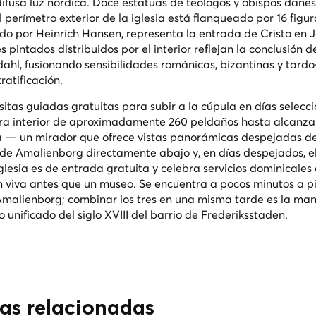
ifusa luz nórdica. Doce estatuas de teólogos y obispos dane
 perímetro exterior de la iglesia está flanqueado por 16 figur
tado por Heinrich Hansen, representa la entrada de Cristo en 
 pintados distribuidos por el interior reflejan la conclusión de
ldahl, fusionando sensibilidades románicas, bizantinas y tard
ratificación.
isitas guiadas gratuitas para subir a la cúpula en días selecc
ra interior de aproximadamente 260 peldaños hasta alcanzar
a — un mirador que ofrece vistas panorámicas despejadas del
de Amalienborg directamente abajo y, en días despejados, e
lesia es de entrada gratuita y celebra servicios dominicales
 viva antes que un museo. Se encuentra a pocos minutos a p
 Amalienborg; combinar los tres en una misma tarde es la ma
 unificado del siglo XVIII del barrio de Frederiksstaden.
cas relacionadas