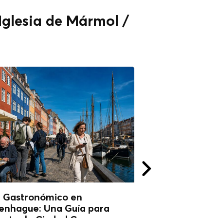
 Iglesia de Mármol /
r Gastronómico en
Tour Gastronóm
enhague: Una Guía para
Copenhague: Q