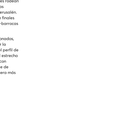
ses rodean
as
Jerusalén.
 finales
o-barrocas
ionados,
 la
 perfil de
l estrecho
 con
ie de
nera más