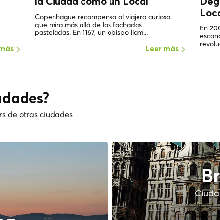
la Ciudad como un
Local
Deg
Loc
Copenhague recompensa al viajero curioso
que mira más allá de las fachadas
En 20
pasteladas. En 1167, un obispo llam...
escan
revolu
 más
Leer más
udades?
rs de otras ciudades
Br
Ciudad