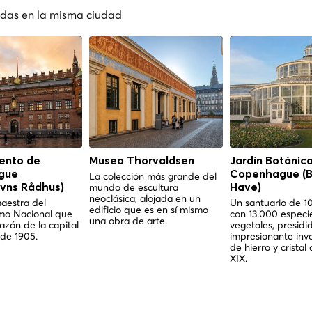
nadas en la misma ciudad
ento de
Museo Thorvaldsen
Jardín Botánic
gue
Copenhague (B
La colección más grande del
mundo de escultura
vns Rådhus)
Have)
neoclásica, alojada en un
aestra del
Un santuario de 1
edificio que es en sí mismo
mo Nacional que
con 13.000 especi
una obra de arte.
razón de la capital
vegetales, presidi
de 1905.
impresionante inv
de hierro y cristal 
XIX.