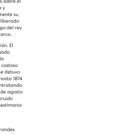
 sobre el
a y
amente su
eliberado
go del rey
marca.
ón. El
anado
ás
 costoso
se detuvo
hasta 1874
ontratando
9 de agosto
truido
testimonio
grandes