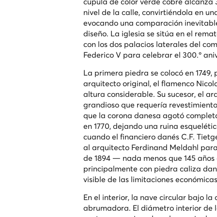
cúpula de color verde cobre alcanza
nivel de la calle, convirtiéndola en 
evocando una comparación inevitable 
diseño. La iglesia se sitúa en el rem
con los dos palacios laterales del co
Federico V para celebrar el 300.º an
La primera piedra se colocó en 1749, 
arquitecto original, el flamenco Nico
altura considerable. Su sucesor, el a
grandioso que requería revestimient
que la corona danesa agotó completa
en 1770, dejando una ruina esquelét
cuando el financiero danés C.F. Tietg
al arquitecto Ferdinand Meldahl para
de 1894 — nada menos que 145 años de
principalmente con piedra caliza dan
visible de las limitaciones económicas
En el interior, la nave circular bajo 
abrumadora. El diámetro interior de l