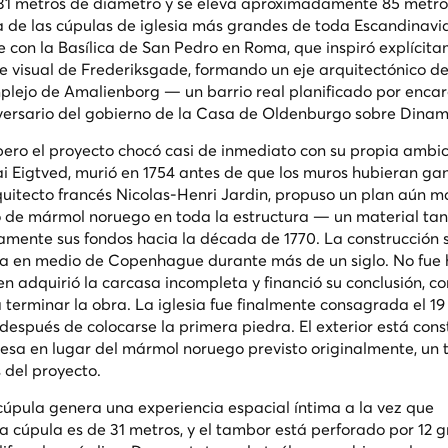
 31 metros de diámetro y se eleva aproximadamente 85 metros
una de las cúpulas de iglesia más grandes de toda Escandinavi
con la Basílica de San Pedro en Roma, que inspiró explícit
ate visual de Frederiksgade, formando un eje arquitectónico d
mplejo de Amalienborg — un barrio real planificado por encar
iversario del gobierno de la Casa de Oldenburgo sobre Dina
pero el proyecto chocó casi de inmediato con su propia ambici
lai Eigtved, murió en 1754 antes de que los muros hubieran g
rquitecto francés Nicolas-Henri Jardin, propuso un plan aún m
o de mármol noruego en toda la estructura — un material tan
mente sus fondos hacia la década de 1770. La construcción 
ica en medio de Copenhague durante más de un siglo. No fue 
en adquirió la carcasa incompleta y financió su conclusión, c
 terminar la obra. La iglesia fue finalmente consagrada el 1
spués de colocarse la primera piedra. El exterior está cons
esa en lugar del mármol noruego previsto originalmente, un 
 del proyecto.
la cúpula genera una experiencia espacial íntima a la vez que
a cúpula es de 31 metros, y el tambor está perforado por 12 