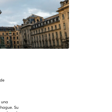
 de
s una
nhague. Su