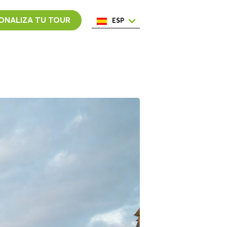
ONALIZA TU TOUR
ESP
ENG
ITA
NED
POR
FRA