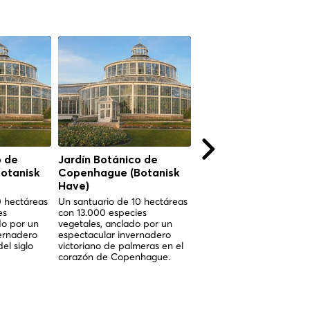
o de
Jardín Botánico de
Torvehallerne
otanisk
Copenhague (Botanisk
Copenhague
Have)
Dos relucientes pabellon
cristal en Israels Plads d
0 hectáreas
Un santuario de 10 hectáreas
siglos de cultura mercanti
es
con 13.000 especies
copenhaguense se
do por un
vegetales, anclado por un
encuentran con la
ernadero
espectacular invernadero
gastronomía nórdica de
del siglo
victoriano de palmeras en el
primer nivel.
corazón de Copenhague.