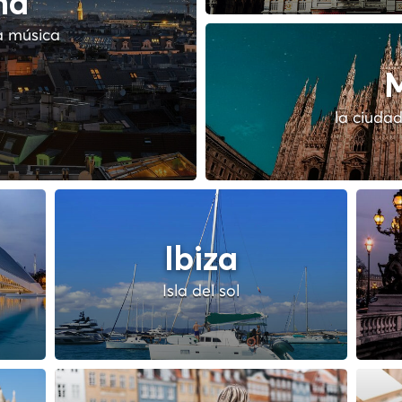
na
a música
M
la ciudad
Ibiza
Isla del sol