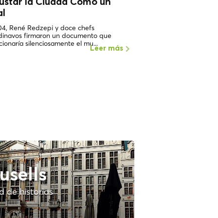
ustar la Ciudad Como un
Dónde Ir y Cóm
al
como un
Local
04, René Redzepi y doce chefs
En 2003, un pequeño re
dinavos firmaron un documento que
un antiguo almacén rec
cionaría silenciosamente el mu...
paseo marítimo de Chris
Leer más
usells
 de historias