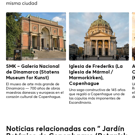
misma ciudad
SMK – Galería Nacional
Iglesia de Frederiks (La
A
de Dinamarca (Statens
Iglesia de Mármol /
C
Museum for Kunst)
Marmorkirken),
(
Copenhague
El museo de arte más grande de
U
Dinamarca — 700 años de obras
R
Una saga constructiva de 145 años
maestras danesas y europeas en el
e
que regaló a Copenhague una de
corazón cultural de Copenhague.
d
las cúpulas más imponentes de
Escandinavia.
Noticias relacionadas con " Jardín