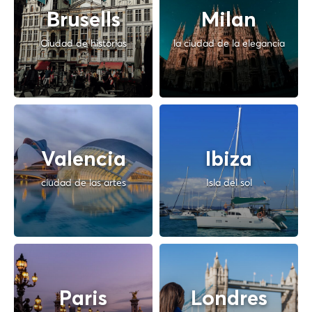
Brusells
Milan
Ciudad de historias
la ciudad de la elegancia
Valencia
Ibiza
ciudad de las artes
Isla del sol
Paris
Londres