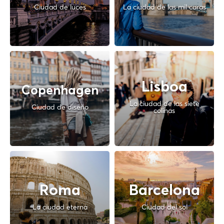
Ciudad de luces
La ciudad de las mil caras
Lisboa
Copenhagen
La ciudad de las siete
Ciudad de diseño
colinas
Roma
Barcelona
La ciudad eterna
Ciudad del sol