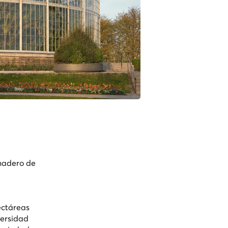
rnadero de
ectáreas
versidad