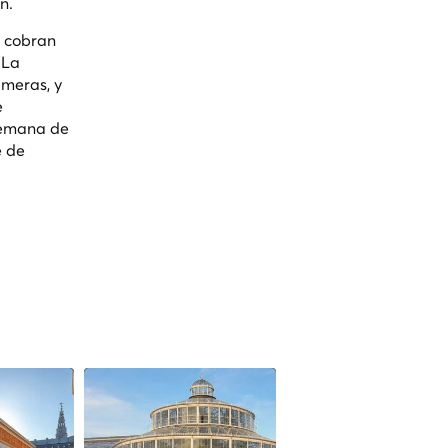
n.
s cobran
 La
lmeras, y
e
 semana de
e de