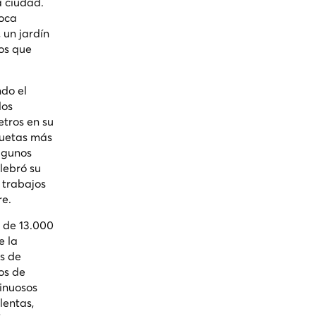
a ciudad.
poca
 un jardín
os que
ndo el
los
tros en su
iluetas más
algunos
lebró su
 trabajos
re.
s de 13.000
e la
s de
os de
sinuosos
lentas,