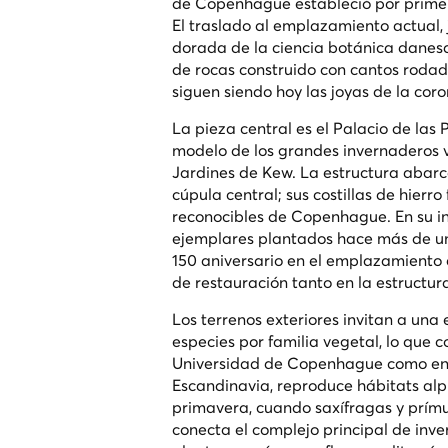
de Copenhague estableció por primera
El traslado al emplazamiento actual, 
dorada de la ciencia botánica danesa:
de rocas construido con cantos rodad
siguen siendo hoy las joyas de la coro
La pieza central es el Palacio de las 
modelo de los grandes invernaderos v
Jardines de Kew. La estructura abar
cúpula central; sus costillas de hier
reconocibles de Copenhague. En su in
ejemplares plantados hace más de un 
150 aniversario en el emplazamiento
de restauración tanto en la estructura
Los terrenos exteriores invitan a un
especies por familia vegetal, lo que c
Universidad de Copenhague como en u
Escandinavia, reproduce hábitats alpi
primavera, cuando saxífragas y prímu
conecta el complejo principal de inv