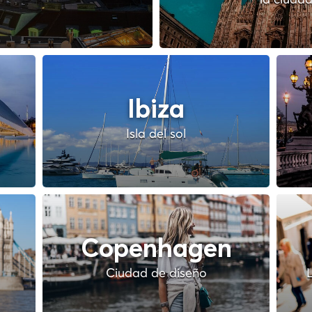
Ibiza
Isla del sol
Copenhagen
Ciudad de diseño
L