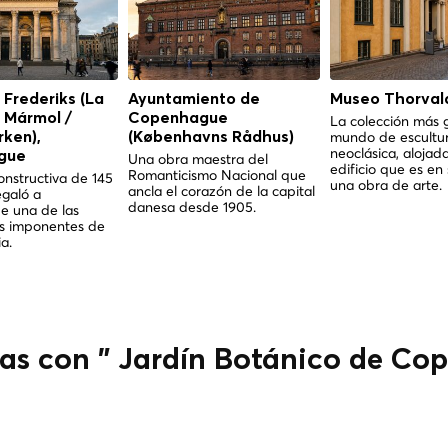
e Frederiks (La
Ayuntamiento de
Museo Thorval
e Mármol /
Copenhague
La colección más 
mundo de escultu
ken),
(Københavns Rådhus)
neoclásica, alojad
gue
Una obra maestra del
edificio que es en
Romanticismo Nacional que
nstructiva de 145
una obra de arte.
ancla el corazón de la capital
egaló a
danesa desde 1905.
 una de las
s imponentes de
a.
das con " Jardín Botánico de Co