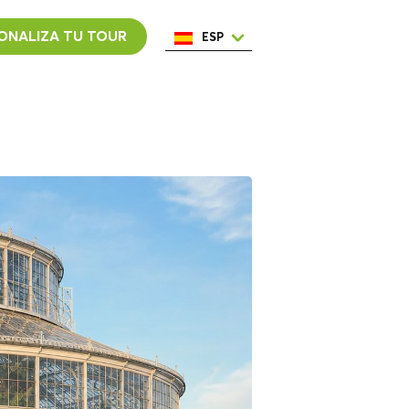
ONALIZA TU TOUR
ESP
ENG
ITA
NED
POR
FRA