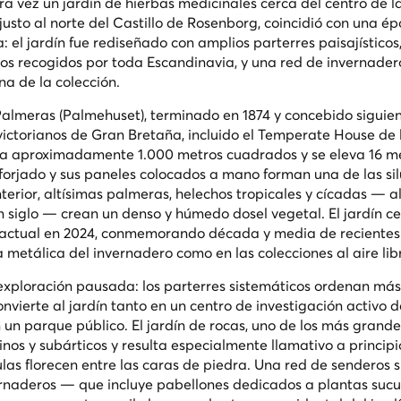
 vez un jardín de hierbas medicinales cerca del centro de l
justo al norte del Castillo de Rosenborg, coincidió con una é
 el jardín fue rediseñado con amplios parterres paisajísticos,
os recogidos por toda Escandinavia, y una red de invernader
na de la colección.
Palmeras (
Palmehuset
), terminado en 1874 y concebido siguie
ictorianos de Gran Bretaña, incluido el Temperate House de 
ca aproximadamente 1.000 metros cuadrados y se eleva 16 me
ro forjado y sus paneles colocados a mano forman una de las s
terior, altísimas palmeras, helechos tropicales y cícadas — 
siglo — crean un denso y húmedo dosel vegetal. El jardín ce
 actual en 2024, conmemorando década y media de recientes
 metálica del invernadero como en las colecciones al aire lib
a exploración pausada: los parterres sistemáticos ordenan má
onvierte al jardín tanto en un centro de investigación activo d
n parque público. El jardín de rocas, uno de los más grande
nos y subárticos y resulta especialmente llamativo a principi
las florecen entre las caras de piedra. Una red de senderos 
ernaderos — que incluye pabellones dedicados a plantas sucu