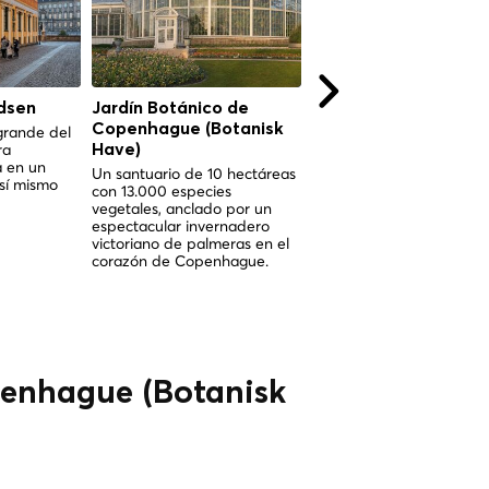
dsen
Jardín Botánico de
Torvehallerne
Copenhague (Botanisk
Copenhague
grande del
ra
Have)
Dos relucientes pabellon
a en un
cristal en Israels Plads d
Un santuario de 10 hectáreas
 sí mismo
siglos de cultura mercanti
con 13.000 especies
copenhaguense se
vegetales, anclado por un
encuentran con la
espectacular invernadero
gastronomía nórdica de
victoriano de palmeras en el
primer nivel.
corazón de Copenhague.
penhague (Botanisk