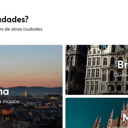
udades?
rs de otras ciudades
Br
Ciudad
na
a música
M
la ciudad