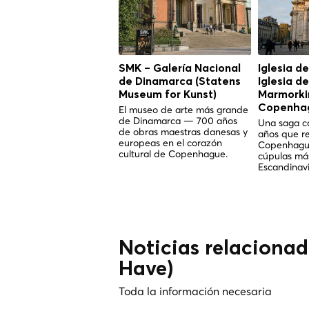
SMK – Galería Nacional
Iglesia d
de Dinamarca (Statens
Iglesia d
Museum for Kunst)
Marmorkir
Copenha
El museo de arte más grande
de Dinamarca — 700 años
Una saga co
de obras maestras danesas y
años que r
europeas en el corazón
Copenhague
cultural de Copenhague.
cúpulas má
Escandinavi
Noticias relaciona
Have)
Toda la información necesaria