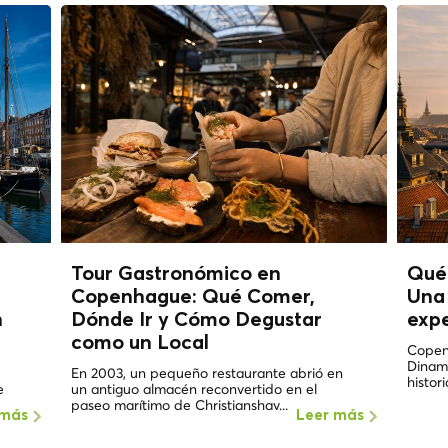
Tour Gastronómico en
Qué
Copenhague: Qué Comer,
Una 
n
Dónde Ir y Cómo Degustar
expe
como un
Local
Copen
Dinama
En 2003, un pequeño restaurante abrió en
histori
e
un antiguo almacén reconvertido en el
paseo marítimo de Christianshav...
 más
Leer más