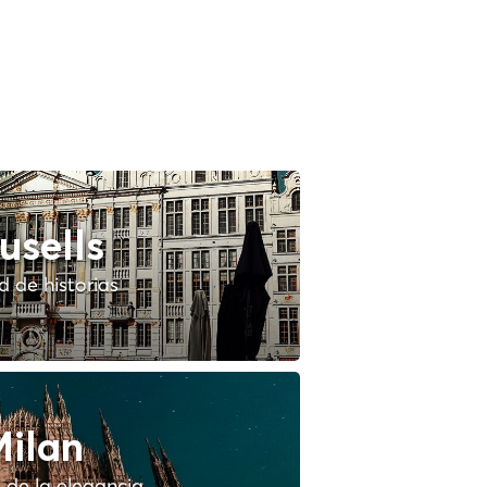
usells
 de historias
ilan
 de la elegancia