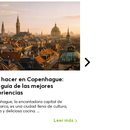
 hacer en Copenhague:
¿Qué hacer en 
guía de las mejores
¿Por qué debería
riencias
UNA DE LAS CIUDADES
MUNDO Copenhague (D
hague, la encantadora capital de
de los lugares con mayor
rca, es una ciudad llena de cultura,
a y deliciosa cocina. ...
Leer más