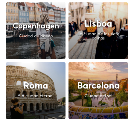
Lisboa
Copenhagen
La ciudad de las siete
Ciudad de diseño
colinas
Roma
Barcelona
La ciudad eterna
Ciudad del sol