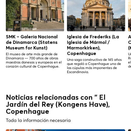
SMK – Galería Nacional
Iglesia de Frederiks (La
A
de Dinamarca (Statens
Iglesia de Mármol /
C
Museum for Kunst)
Marmorkirken),
(
Copenhague
El museo de arte más grande de
U
Dinamarca — 700 años de obras
R
Una saga constructiva de 145 años
maestras danesas y europeas en el
e
que regaló a Copenhague una de
corazón cultural de Copenhague.
d
las cúpulas más imponentes de
Escandinavia.
Noticias relacionadas con " El
Jardín del Rey (Kongens Have),
Copenhague
Toda la información necesaria