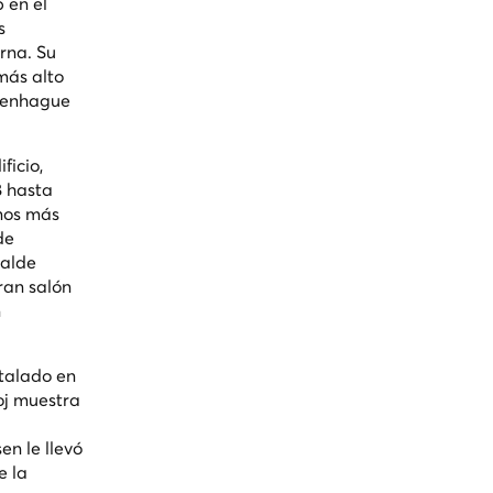
 en el
s
rna. Su
 más alto
openhague
ficio,
8 hasta
anos más
de
calde
ran salón
n
stalado en
loj muestra
en le llevó
e la