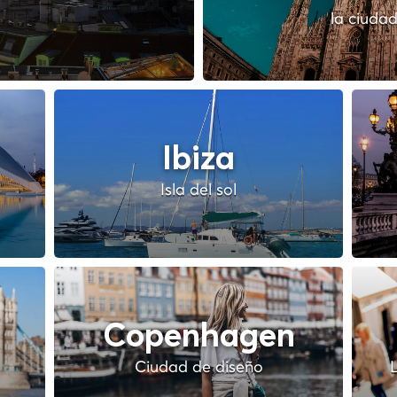
la ciudad
Ibiza
Isla del sol
Copenhagen
Ciudad de diseño
L