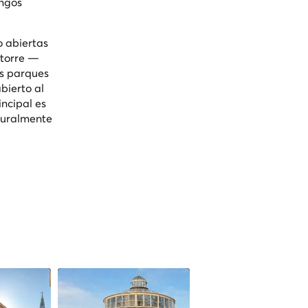
ingos
o abiertas
 torre —
os parques
bierto al
incipal es
aturalmente