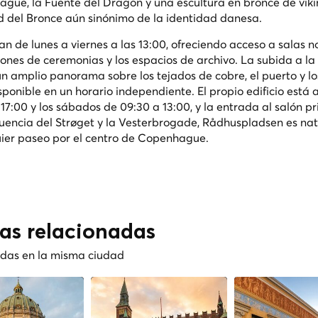
gue, la Fuente del Dragón y una escultura en bronce de vik
d del Bronce aún sinónimo de la identidad danesa.
zan de lunes a viernes a las 13:00, ofreciendo acceso a salas n
alones de ceremonias y los espacios de archivo. La subida a la
un amplio panorama sobre los tejados de cobre, el puerto y l
nible en un horario independiente. El propio edificio está a
17:00 y los sábados de 09:30 a 13:00, y la entrada al salón pr
fluencia del Strøget y la Vesterbrogade, Rådhuspladsen es n
uier paseo por el centro de Copenhague.
cas relacionadas
nadas en la misma ciudad