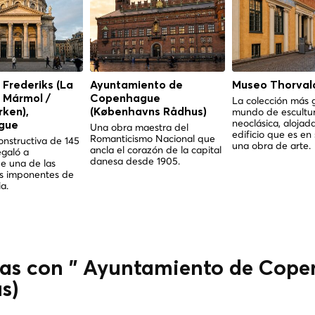
e Frederiks (La
Ayuntamiento de
Museo Thorval
e Mármol /
Copenhague
La colección más 
mundo de escultu
ken),
(Københavns Rådhus)
neoclásica, alojad
gue
Una obra maestra del
edificio que es en
Romanticismo Nacional que
nstructiva de 145
una obra de arte.
ancla el corazón de la capital
egaló a
danesa desde 1905.
 una de las
s imponentes de
a.
das con " Ayuntamiento de Cop
s)