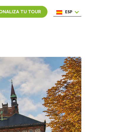
ONALIZA TU TOUR
ESP
ENG
ITA
NED
POR
FRA