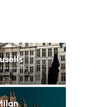
usells
 de historias
ilan