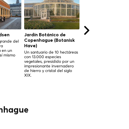
dsen
Jardín Botánico de
Jardín Botánico de
Copenhague (Botanisk
Copenhague (Botani
grande del
ra
Have)
Have)
a en un
Un santuario de 10 hectáreas
Un santuario de 10 hectá
 sí mismo
con 13.000 especies
con 13.000 especies
vegetales, presidido por un
vegetales, anclado por u
impresionante invernadero
espectacular invernader
de hierro y cristal del siglo
victoriano de palmeras en
XIX.
corazón de Copenhague.
enhague