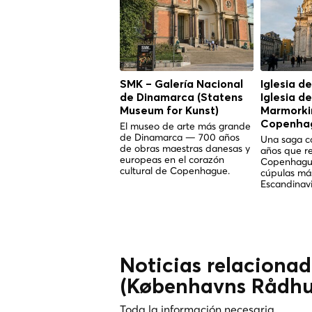
SMK – Galería Nacional
Iglesia d
de Dinamarca (Statens
Iglesia d
Museum for Kunst)
Marmorkir
Copenha
El museo de arte más grande
de Dinamarca — 700 años
Una saga co
de obras maestras danesas y
años que r
europeas en el corazón
Copenhague
cultural de Copenhague.
cúpulas má
Escandinavi
Noticias relaciona
(Københavns Rådhu
Toda la información necesaria