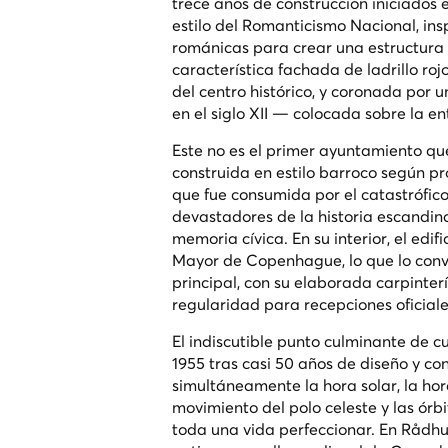
trece años de construcción iniciados e
estilo del Romanticismo Nacional, ins
románicas para crear una estructura
característica fachada de ladrillo roj
del centro histórico, y coronada po
en el siglo XII — colocada sobre la en
Este no es el primer ayuntamiento qu
construida en estilo barroco según pro
que fue consumida por el catastrófic
devastadores de la historia escandinav
memoria cívica. En su interior, el edi
Mayor de Copenhague, lo que lo convie
principal, con su elaborada carpintería
regularidad para recepciones oficiale
El indiscutible punto culminante de cu
1955 tras casi 50 años de diseño y con
simultáneamente la hora solar, la hora
movimiento del polo celeste y las ór
toda una vida perfeccionar. En Rådhus