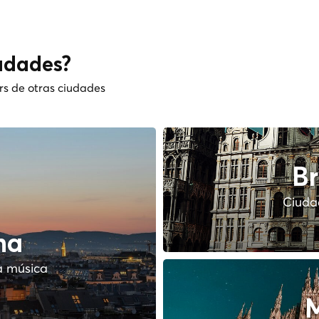
udades?
rs de otras ciudades
Br
Ciudad
na
a música
M