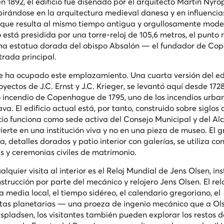
n 1892, el edificio fue diseñado por el arquitecto Martin Nyrop
pirándose en la arquitectura medieval danesa y en influencia
 que resulta al mismo tiempo antigua y orgullosamente mode
o está presidida por una torre-reloj de 105,6 metros, el punto
r una estatua dorada del obispo Absalón — el fundador de C
trada principal.
e ha ocupado este emplazamiento. Una cuarta versión del edi
yectos de J.C. Ernst y J.C. Krieger, se levantó aquí desde 172
o incendio de Copenhague de 1795, uno de los incendios urb
a. El edificio actual está, por tanto, construido sobre siglos 
ficio funciona como sede activa del Consejo Municipal y del Al
rte en una institución viva y no en una pieza de museo. El g
, detalles dorados y patio interior con galerías, se utiliza co
s y ceremonias civiles de matrimonio.
alquier visita al interior es el Reloj Mundial de Jens Olsen, in
strucción por parte del mecánico y relojero Jens Olsen. El re
 media local, el tiempo sidéreo, el calendario gregoriano, el
bitas planetarias — una proeza de ingenio mecánico que a Ols
pladsen, los visitantes también pueden explorar los restos d