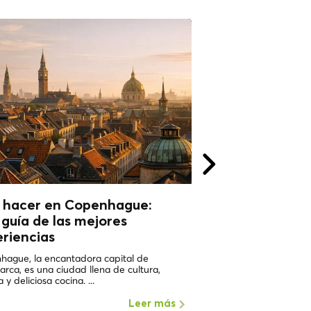
 hacer en Copenhague:
¿Qué hacer en 
guía de las mejores
¿Por qué debería
riencias
UNA DE LAS CIUDADES
MUNDO Copenhague (D
hague, la encantadora capital de
de los lugares con mayor
rca, es una ciudad llena de cultura,
a y deliciosa cocina. ...
Leer más