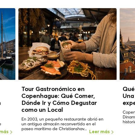
Tour Gastronómico en
Qué
Copenhague: Qué Comer,
Una 
n
Dónde Ir y Cómo Degustar
expe
como un
Local
Copen
Dinama
En 2003, un pequeño restaurante abrió en
histori
e
un antiguo almacén reconvertido en el
paseo marítimo de Christianshav...
 más
Leer más