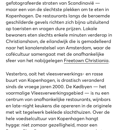
gefotografeerde straten van Scandinavië —
maar een van de slechtste plekken om te eten in
Kopenhagen. De restaurants langs de beroemde
geschilderde gevels richten zich bijna uitsluitend
op toeristen en vragen dure prijzen. Lokale
bewoners eten slechts enkele minuten verderop in
Christianshavn, de eilandwijk die is gemodelleerd
naar het kanalenstelsel van Amsterdam, waar de
cafécultuur samengaat met de onafhankelijke
sfeer van het nabijgelegen
Freetown Christiania
.
Vesterbro, ooit het vleesverwerkings- en rosse
buurt van Kopenhagen, is drastisch veranderd
sinds de vroege jaren 2000. De Kødbyen — het
voormalige Vleesverwerkingsgebied — is nu een
centrum van onafhankelijke restaurants, wijnbars
en late-night keukens die opereren in de originele
met wit tegelwerk beklede slachthuizen. Over de
hele voedselcultuur van Kopenhagen hangt
hygge: niet zomaar gezelligheid, maar een