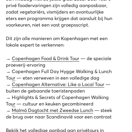
privé foodervaringen zijn volledig aanpasbaar,
zodat vegetariërs, vismijders en avontuurlijke
eters een programma krijgen dat aansluit bij hun
voorkeuren, niet een vast groepsscript.
Dit zijn alle manieren om Kopenhagen met een
lokale expert te verkennen:
→
Copenhagen Food & Drink Tour
— de speciale
proeverij-ervaring
→
Copenhagen Full Day Hygge Walking & Lunch
Tour
— eten verweven in een volledige dag
→
Copenhagen Alternative: Like a Local Tour
—
buiten de gebaande toeristenpaden
→
Highlights & Secrets of Copenhagen Walking
Tour
— cultuur en keuken gecombineerd
→
Malmö Dagtocht met Zweedse Lunch
— steek
de brug over naar Scandinavië voor een contrast
Bekijk het volledige aanbod aan
privétours in