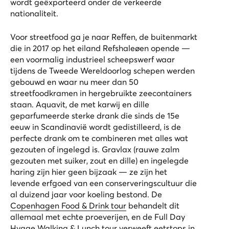
wordt geëxporteerd onder de verkeerde
nationaliteit.
Voor streetfood ga je naar Reffen, de buitenmarkt
die in 2017 op het eiland Refshaleøen opende —
een voormalig industrieel scheepswerf waar
tijdens de Tweede Wereldoorlog schepen werden
gebouwd en waar nu meer dan 50
streetfoodkramen in hergebruikte zeecontainers
staan. Aquavit, de met karwij en dille
geparfumeerde sterke drank die sinds de 15e
eeuw in Scandinavië wordt gedistilleerd, is de
perfecte drank om te combineren met alles wat
gezouten of ingelegd is. Gravlax (rauwe zalm
gezouten met suiker, zout en dille) en ingelegde
haring zijn hier geen bijzaak — ze zijn het
levende erfgoed van een conserveringscultuur die
al duizend jaar voor koeling bestond. De
Copenhagen Food & Drink tour
behandelt dit
allemaal met echte proeverijen, en de
Full Day
Hygge Walking & Lunch tour
verweeft eetstops in