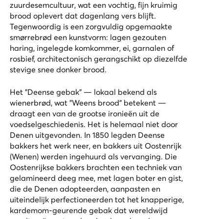
zuurdesemcultuur, wat een vochtig, fijn kruimig
brood oplevert dat dagenlang vers blijft.
Tegenwoordig is een zorgvuldig opgemaakte
smørrebrød een kunstvorm: lagen gezouten
haring, ingelegde komkommer, ei, garnalen of
rosbief, architectonisch gerangschikt op diezelfde
stevige snee donker brood.
Het "Deense gebak" — lokaal bekend als
wienerbrød, wat "Weens brood" betekent —
draagt een van de grootse ironieën uit de
voedselgeschiedenis. Het is helemaal niet door
Denen uitgevonden. In 1850 legden Deense
bakkers het werk neer, en bakkers uit Oostenrijk
(Wenen) werden ingehuurd als vervanging. Die
Oostenrijkse bakkers brachten een techniek van
gelamineerd deeg mee, met lagen boter en gist,
die de Denen adopteerden, aanpasten en
uiteindelijk perfectioneerden tot het knapperige,
kardemom-geurende gebak dat wereldwijd