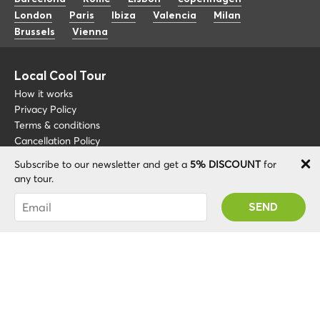
London
Paris
Ibiza
Valencia
Milan
Brussels
Vienna
Local Cool Tour
How it works
Privacy Policy
Terms & conditions
Cancellation Policy
Subscribe to our newsletter and get a
5% DISCOUNT
for
Other
Support
any tour.
Blog
+34 675 176 220
You were succesfully subscribed! You 'll receive
About
info@localcooltour.com
your Promo code after validating your account!
FAQ
ENG
Become a Guide
ESP
ITA
NED
POR
© 2020 Local CoolTour. Al rights reserved.
FRA