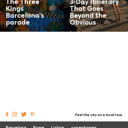
The Three
3-Day Itinerary
Kings
That Goes
Barcelona’s
Beyond the
parade
Obvious
Feel the city on a local tour
Barcelona
Rome
Lisbon
copenhagen