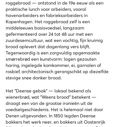
roggebrood — ontstond in de 19e eeuw als een
praktische lunch voor arbeiders, vooral
havenarbeiders en fabrieksarbeiders in
Kopenhagen. Het roggebrood zelf is een
middeleeuws basisvoedsel, langzaam
gefermenteerd over 24 tot 48 uur met een
zuurdesemcultuur, wat een vochtig, fijn kruimig
brood oplevert dat dagenlang vers blijft.
Tegenwoordig is een zorgvuldig opgemaakte
smørrebrød een kunstvorm: lagen gezouten
haring, ingelegde komkommer, ei, garnalen of
rosbief, architectonisch gerangschikt op diezelfde
stevige snee donker brood.
Het "Deense gebak" — lokaal bekend als
wienerbrød, wat "Weens brood" betekent —
draagt een van de grootse ironieën uit de
voedselgeschiedenis. Het is helemaal niet door
Denen uitgevonden. In 1850 legden Deense
bakkers het werk neer, en bakkers uit Oostenrijk