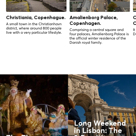
Christiania, Copenhague.
Amalienborg Palace,
C
Copenhagen.
C
A small town in the Christianhavn
district, where around 800 people
Comprising a central square and
I
live with a very particular lifestyle.
four palaces, Amalienborg Palace is
D
the official winter residence of the
Danish royal family.
Long Weekend
in Lisbon: The