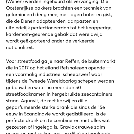
(Wenen) werden ingehuurd als vervanging. Die
Oostenrijkse bakkers brachten een techniek van
gelamineerd deeg mee, met lagen boter en gist,
die de Denen adopteerden, aanpasten en
uiteindelijk perfectioneerden tot het knapperige,
kardemom-geurende gebak dat wereldwijd
wordt geëxporteerd onder de verkeerde
nationaliteit.
Voor streetfood ga je naar Reffen, de buitenmarkt
die in 2017 op het eiland Refshaleøen opende —
een voormalig industrieel scheepswerf waar
tijdens de Tweede Wereldoorlog schepen werden
gebouwd en waar nu meer dan 50
streetfoodkramen in hergebruikte zeecontainers
staan. Aquavit, de met karwij en dille
geparfumeerde sterke drank die sinds de 15e
eeuw in Scandinavië wordt gedistilleerd, is de
perfecte drank om te combineren met alles wat
gezouten of ingelegd is. Gravlax (rauwe zalm
gezouten met suiker, zout en dille) en ingelegde