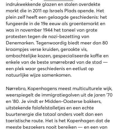
indrukwekkende glazen en stalen overdekte
markt die in 2011 op Israels Plads opende. Het
plein zelf heeft een gelaagde geschiedenis: het
fungeerde in de 19e eeuw als groentemarkt en
was in november 1944 het toneel van grote
protesten tegen de nazi-bezetting van
Denemarken. Tegenwoordig biedt meer dan 80
kraampjes verse kruiden, gerookte vis,
ambachtelijke kazen, gespecialiseerde koffie en
enkele van de beste smørrebrød van de stad —
een plek waar geschiedenis en eetlust op
natuurlijke wijze samenkomen.
Nørrebro, Kopenhagens meest multiculturele wijk,
weerspiegelt de immigratiegolven uit de jaren ’70
en ’80. Je vindt er Midden-Oosterse bakkers,
uitstekende falafelstalletjes en een echte
buurtenergie die totaal anders voelt dan een
toeristische route. Het is het Kopenhagen dat de
meeste bezoekers nooit bereiken — en een van