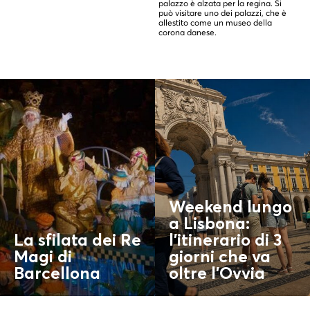
palazzo è alzata per la regina. Si
può visitare uno dei palazzi, che è
allestito come un museo della
corona danese.
Weekend lungo
a Lisbona:
La sfilata dei Re
l'itinerario di 3
Magi di
giorni che va
Barcellona
oltre l'
Ovvia