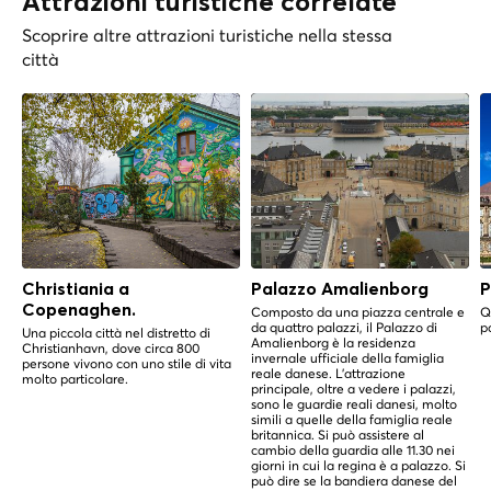
Attrazioni turistiche correlate
Scoprire altre attrazioni turistiche nella stessa
città
Christiania a
Palazzo Amalienborg
P
Copenaghen.
Composto da una piazza centrale e
Q
da quattro palazzi, il Palazzo di
p
Una piccola città nel distretto di
Amalienborg è la residenza
Christianhavn, dove circa 800
invernale ufficiale della famiglia
persone vivono con uno stile di vita
reale danese. L'attrazione
molto particolare.
principale, oltre a vedere i palazzi,
sono le guardie reali danesi, molto
simili a quelle della famiglia reale
britannica. Si può assistere al
cambio della guardia alle 11.30 nei
giorni in cui la regina è a palazzo. Si
può dire se la bandiera danese del