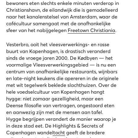
bewoners eten slechts enkele minuten verderop in
Christianshavn, de eilandwijk die is gemodelleerd
naar het kanalenstelsel van Amsterdam, waar de
cafécultuur samengaat met de onafhankelijke
sfeer van het nabijgelegen
Freetown Christiania
.
Vesterbro, ooit het vleesverwerkings- en rosse
buurt van Kopenhagen, is drastisch veranderd
sinds de vroege jaren 2000. De Kødbyen — het
voormalige Vleesverwerkingsgebied — is nu een
centrum van onafhankelijke restaurants, wijnbars
en late-night keukens die opereren in de originele
met wit tegelwerk beklede slachthuizen. Over de
hele voedselcultuur van Kopenhagen hangt
hygge: niet zomaar gezelligheid, maar een
Deense filosofie van vertragen, ongestoord eten
en aanwezig zijn met de mensen aan tafel.
Hygge begrijpen verandert de manier waarop je
in deze stad eet. De
Highlights & Secrets of
Copenhagen wandeltocht
geeft de bredere