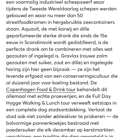
een voormalig industrieel scheepswerf waar
tijdens de Tweede Wereldoorlog schepen werden
gebouwd en waar nu meer dan 50
streetfoodkramen in hergebruikte zeecontainers
staan. Aquavit, de met karwij en dille
geparfumeerde sterke drank die sinds de 15e
eeuw in Scandinavië wordt gedistilleerd, is de
perfecte drank om te combineren met alles wat
gezouten of ingelegd is. Gravlax (rauwe zalm
gezouten met suiker, zout en dille) en ingelegde
haring zijn hier geen bijzaak — ze zijn het
levende erfgoed van een conserveringscultuur die
al duizend jaar voor koeling bestond. De
Copenhagen Food & Drink tour
behandelt dit
allemaal met echte proeverijen, en de
Full Day
Hygge Walking & Lunch tour
verweeft eetstops in
een complete dag stadsontdekking. Verlaat de
stad ook niet zonder æbleskiver te proberen — de
bolvormige pannenkoekjes bestrooid met
poedersuiker die elk december op kerstmarkten
verschijnen, een traditie die diep geworteld is in