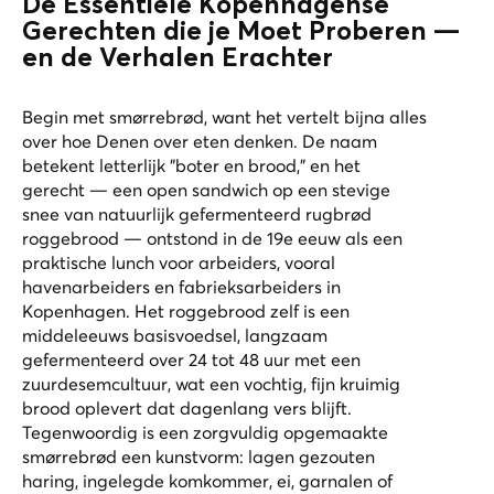
De Essentiële Kopenhagense
Gerechten die je Moet Proberen —
en de Verhalen Erachter
Begin met smørrebrød, want het vertelt bijna alles
over hoe Denen over eten denken. De naam
betekent letterlijk "boter en brood," en het
gerecht — een open sandwich op een stevige
snee van natuurlijk gefermenteerd rugbrød
roggebrood — ontstond in de 19e eeuw als een
praktische lunch voor arbeiders, vooral
havenarbeiders en fabrieksarbeiders in
Kopenhagen. Het roggebrood zelf is een
middeleeuws basisvoedsel, langzaam
gefermenteerd over 24 tot 48 uur met een
zuurdesemcultuur, wat een vochtig, fijn kruimig
brood oplevert dat dagenlang vers blijft.
Tegenwoordig is een zorgvuldig opgemaakte
smørrebrød een kunstvorm: lagen gezouten
haring, ingelegde komkommer, ei, garnalen of