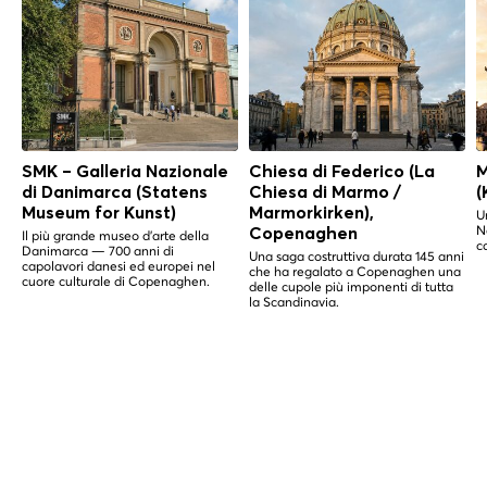
SMK – Galleria Nazionale
Chiesa di Federico (La
M
di Danimarca (Statens
Chiesa di Marmo /
(
Museum for Kunst)
Marmorkirken),
U
N
Copenaghen
Il più grande museo d'arte della
c
Danimarca — 700 anni di
Una saga costruttiva durata 145 anni
capolavori danesi ed europei nel
che ha regalato a Copenaghen una
cuore culturale di Copenaghen.
delle cupole più imponenti di tutta
la Scandinavia.