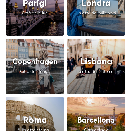
Parigi
Londra
Città delle luci
La città dai mille volti
Lisbona
Copenhagen
Città del design
La città dei sette colli
Roma
Barcellona
La città eterna
Città del sole