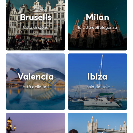
Brusells
Milan
Città di storie
la città dell'eleganza
Valencia
Ibiza
città delle arti
Isola del sole