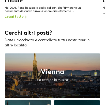
Locale
Nel 2004, René Redzepi e dodici colleghi chef firmarono un
N
documento destinato a rivoluzionare discretamente i...
l
Leggi tutto
Cerchi altri posti?
Date un'occhiata e controllate tutti i nostri tour in
altre località
Vienna
La città della musica