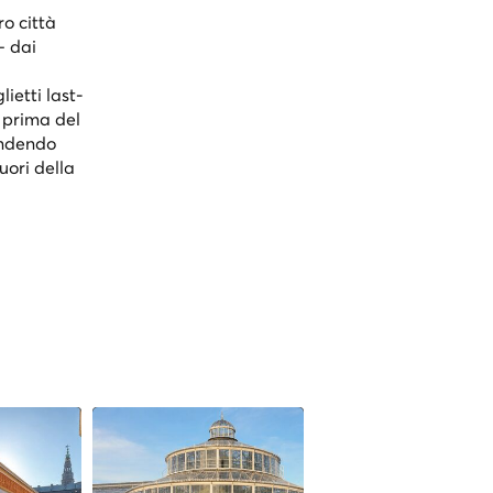
ro città
— dai
ietti last-
i prima del
rendendo
uori della