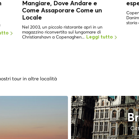
n
Mangiare, Dove Andare e
esp
Come Assaporare Come un
Copena
Locale
Danima
storia 
a
Nel 2003, un piccolo ristorante aprì in un
magazzino riconvertito sul lungomare di
utto
Christianshavn a Copenaghen...
Leggi tutto
ostri tour in altre località
Br
Cit