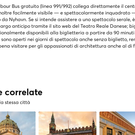
our Bus gratuito (linea 991/992) collega direttamente il cent
è inoltre facilmente visibile — e spettacolarmente inquadrato 
o da Nyhavn. Se si intende assistere a uno spettacolo serale, è
 largo anticipo tramite il sito web del Teatro Reale Danese; bigl
ionalmente disponibili alla biglietteria a partire da 90 minut
oyer sono aperti nei giorni di spettacolo anche senza biglietto, 
pena visitare per gli appassionati di architettura anche al di f
e correlate
la stessa città