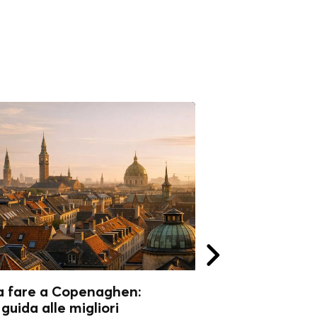
a fare a Copenaghen:
Cosa fare a Co
guida alle migliori
Perché visitarla