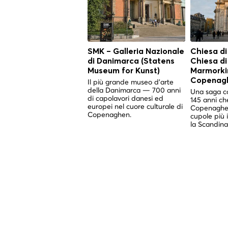
SMK – Galleria Nazionale
Chiesa di
di Danimarca (Statens
Chiesa d
Museum for Kunst)
Marmorkir
Copenag
Il più grande museo d'arte
della Danimarca — 700 anni
Una saga co
di capolavori danesi ed
145 anni ch
europei nel cuore culturale di
Copenaghen
Copenaghen.
cupole più 
la Scandina