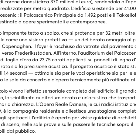
 di corone danesi (circa 370 milioni di euro), rendendola all'e
 realizzate per metro quadrato. L'edificio si estende per 41.0
scenici: il Palcoscenico Principale da 1.492 posti e il Takkello
e destinato a opere sperimentali e contemporanee.
o imponente tetto a sbalzo, che si protende per 32 metri oltre
pale come una visiera protettiva — un deliberato omaggio al p
di Copenaghen. Il foyer è racchiuso da vetrate dal pavimento al
a verso Frederiksstaden. All'interno, l'auditorium del Palcosce
 di foglia d'oro da 23,75 carati applicati su pannelli di legno d
rato sia la precisione acustica. Il progetto acustico è stato s
 1,4 secondi — ottimale sia per le voci operistiche sia per le 
a le sale da concerto e d'opera tecnicamente più raffinate a
olo vivono l'effetto sensoriale completo dell'edificio: il grandi
o, lo scintillante auditorium dorato e un'acustica che traspor
aria chiarezza. L'Opera Reale Danese, le cui radici istituzion
 IV, è la compagnia residente e allestisce una stagione comple
li spettacoli, l'edificio è aperto per visite guidate di architet
 di scena, nelle sale prove e sulle passerelle tecniche sopra il
ili dal pubblico.