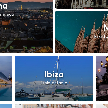
na
a musica
M
la citt
Ibiza
Isola del sole