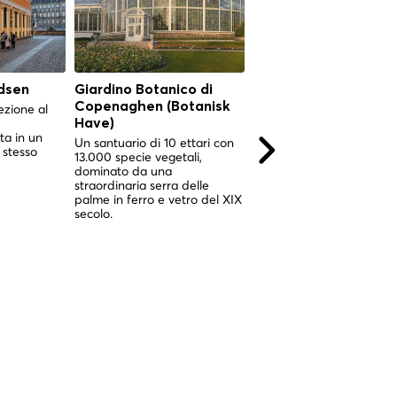
dsen
Giardino Botanico di
Giardino Botanico di
Copenaghen (Botanisk
Copenaghen (Botani
ezione al
Have)
Have)
ta in un
Un santuario di 10 ettari con
Un santuario di 10 ettari 
 stesso
13.000 specie vegetali,
13.000 specie vegetali,
dominato da una
impreziosito da uno
straordinaria serra delle
spettacolare giardino
palme in ferro e vetro del XIX
d'inverno vittoriano nel c
secolo.
di Copenaghen.