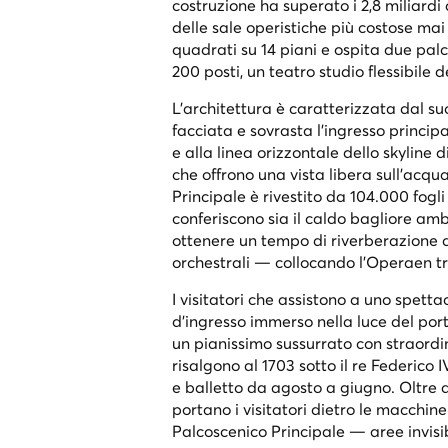
costruzione ha superato i 2,8 miliardi
delle sale operistiche più costose mai
quadrati su 14 piani e ospita due palco
200 posti, un teatro studio flessibil
L'architettura è caratterizzata dal su
facciata e sovrasta l'ingresso princi
e alla linea orizzontale dello skyline 
che offrono una vista libera sull'acqu
Principale è rivestito da 104.000 fogli
conferiscono sia il caldo bagliore amb
ottenere un tempo di riverberazione di
orchestrali — collocando l'Operaen tr
I visitatori che assistono a uno spettac
d'ingresso immerso nella luce del port
un pianissimo sussurrato con straordin
risalgono al 1703 sotto il re Federico
e balletto da agosto a giugno. Oltre ag
portano i visitatori dietro le macchine
Palcoscenico Principale — aree invisib