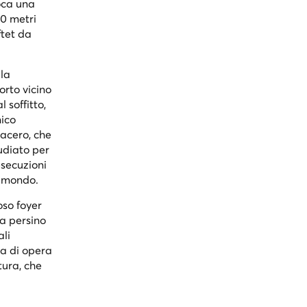
poca una
00 metri
ftet da
 la
orto vicino
 soffitto,
nico
'acero, che
tudiato per
esecuzioni
l mondo.
oso foyer
ta persino
ali
ta di opera
tura, che