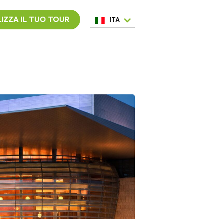
IZZA IL TUO TOUR
ITA
ENG
ESP
NED
POR
FRA