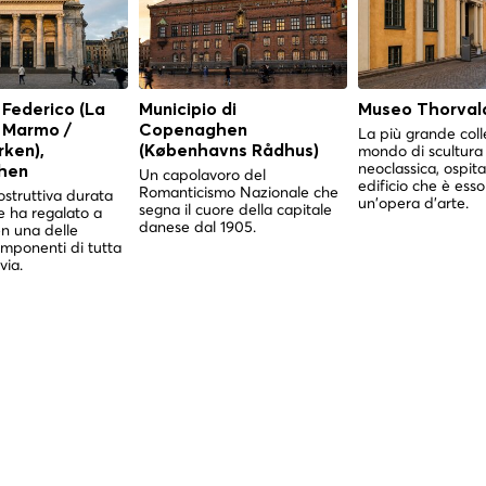
 Federico (La
Municipio di
Museo Thorval
i Marmo /
Copenaghen
La più grande coll
mondo di scultura
ken),
(Københavns Rådhus)
neoclassica, ospita
hen
Un capolavoro del
edificio che è esso
Romanticismo Nazionale che
struttiva durata
un'opera d'arte.
segna il cuore della capitale
e ha regalato a
danese dal 1905.
 una delle
imponenti di tutta
via.