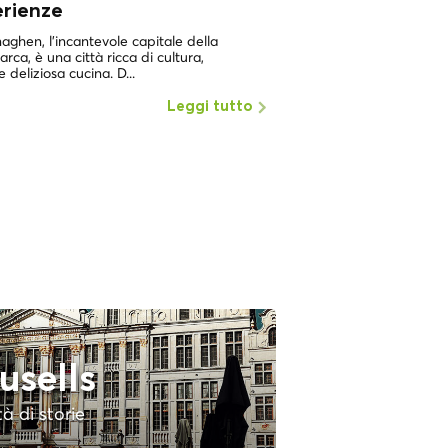
erienze
UNA DELLE CITTÀ PIÙ 
MONDOCopenaghen, in
ghen, l'incantevole capitale della
dei luoghi con la più alta
rca, è una città ricca di cultura,
e deliziosa cucina. D...
Leggi tutto
usells
tà di storie