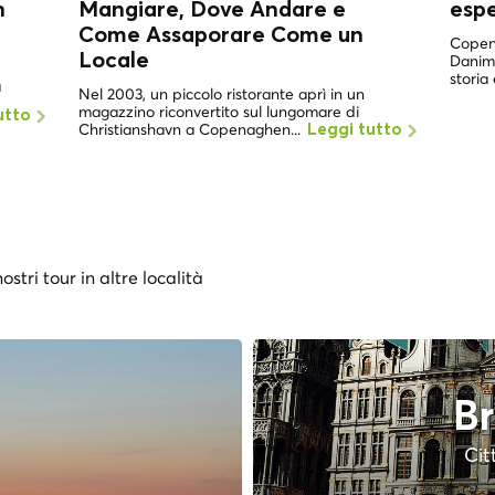
n
Mangiare, Dove Andare e
esp
Come Assaporare Come un
Copena
Locale
Danima
storia 
a
Nel 2003, un piccolo ristorante aprì in un
magazzino riconvertito sul lungomare di
utto
Christianshavn a Copenaghen...
Leggi tutto
ostri tour in altre località
Br
Cit