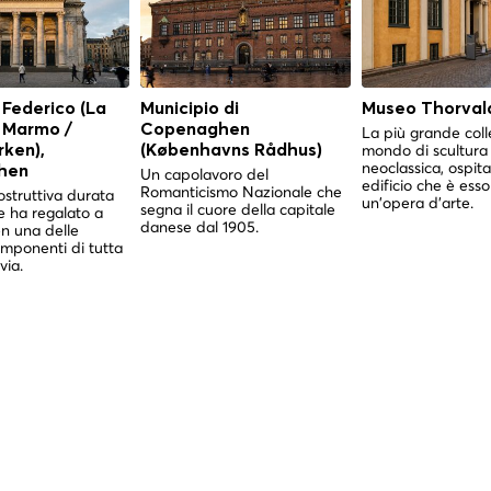
 Federico (La
Municipio di
Museo Thorval
i Marmo /
Copenaghen
La più grande coll
mondo di scultura
ken),
(Københavns Rådhus)
neoclassica, ospita
hen
Un capolavoro del
edificio che è esso
Romanticismo Nazionale che
struttiva durata
un'opera d'arte.
segna il cuore della capitale
e ha regalato a
danese dal 1905.
 una delle
imponenti di tutta
via.