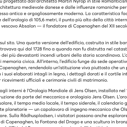
io fu progettato dall'architetto Martin Nyrop in stile Romantici
rchitettura medievale danese e dalle influenze romaniche per
esso antica e orgogliosamente moderna. La caratteristica fac
ell'orologio di 105,6 metri, il punto più alto della città intern
 vescovo Absalon — il fondatore di Copenaghen del XII seco
ul sito. Una quarta versione dell'edificio, costruita in stile ba
si trovava qui dal 1728 fino a quando non fu distrutta nel catast
dei più devastanti incendi urbani della storia scandinava. L'
di memoria civica. All'interno, l'edificio funge da sede operativ
Copenaghen, rendendolo un'istituzione viva piuttosto che un
suoi elaborati intagli in legno, i dettagli dorati e il cortile i
 ricevimenti ufficiali e cerimonie civili di matrimonio.
 agli interni è l'Orologio Mondiale di Jens Olsen, installato ne
ruzione da parte del meccanico e orologiaio Jens Olsen. L'oro
lare, il tempo medio locale, il tempo siderale, il calendario 
rbite planetarie — un capolavoro di ingegno meccanico che Ol
re. Sulla Rådhuspladsen, i visitatori possono anche esplorare 
e di Copenaghen, la Fontana del Drago e una scultura in bron