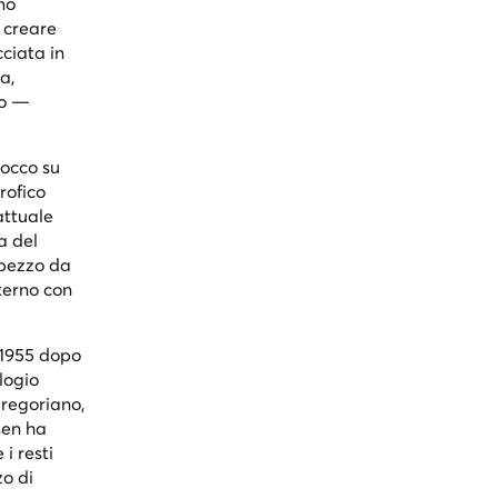
smo
 creare
ciata in
a,
lo —
rocco su
rofico
attuale
a del
 pezzo da
nterno con
l 1955 dopo
logio
gregoriano,
sen ha
i resti
zo di