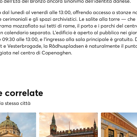
o dell'Età del Bronzo ancora sinonimo dell'identità danese.
no dal lunedì al venerdì alle 13:00, offrendo accesso a stanze 
 cerimoniali e gli spazi archivistici. Le salite alla torre — che
ama mozzafiato sui tetti di rame, il porto e i parchi del centr
alendario separato. L'edificio è aperto al pubblico nei giorn
e 09:30 alle 13:00, e l'ingresso alla sala principale è gratuito.
øget e Vesterbrogade, la Rådhuspladsen è naturalmente il punto
giata nel centro di Copenaghen.
e correlate
la stessa città