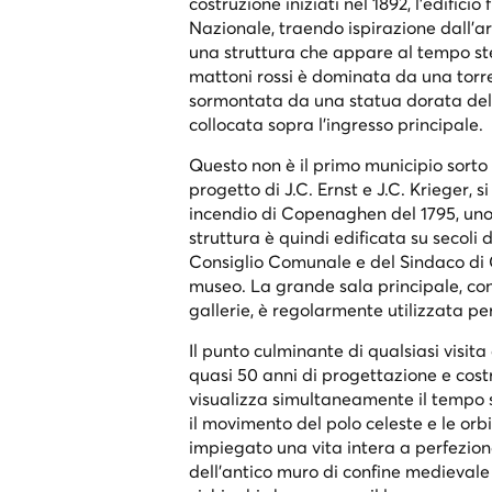
costruzione iniziati nel 1892, l'edific
Nazionale, traendo ispirazione dall'a
una struttura che appare al tempo st
mattoni rossi è dominata da una torre d
sormontata da una statua dorata del
collocata sopra l'ingresso principale.
Questo non è il primo municipio sorto s
progetto di J.C. Ernst e J.C. Krieger, 
incendio di Copenaghen del 1795, uno 
struttura è quindi edificata su secoli 
Consiglio Comunale e del Sindaco di 
museo. La grande sala principale, con i 
gallerie, è regolarmente utilizzata per
Il punto culminante di qualsiasi visita
quasi 50 anni di progettazione e cost
visualizza simultaneamente il tempo so
il movimento del polo celeste e le o
impiegato una vita intera a perfeziona
dell'antico muro di confine medieval