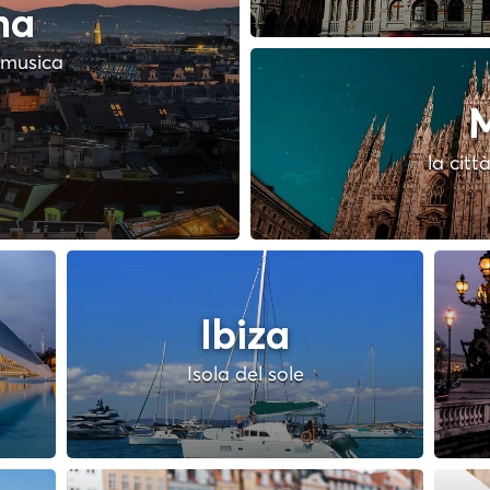
na
a musica
M
la citt
Ibiza
Isola del sole