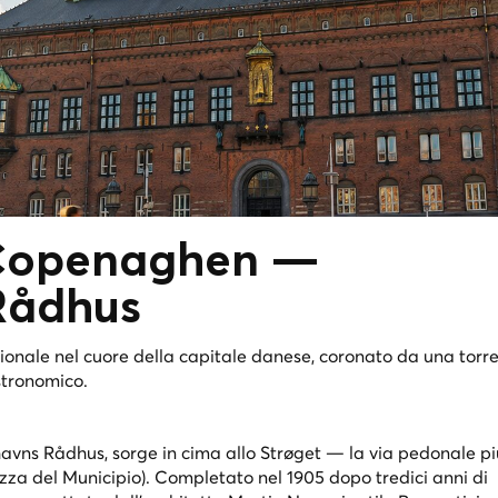
 Copenaghen —
Rådhus
nale nel cuore della capitale danese, coronato da una torre 
stronomico.
avns Rådhus, sorge in cima allo Strøget — la via pedonale p
za del Municipio). Completato nel 1905 dopo tredici anni di