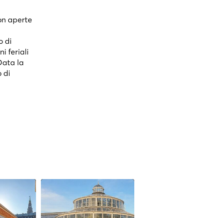
non aperte
o di
i feriali
 Data la
 di