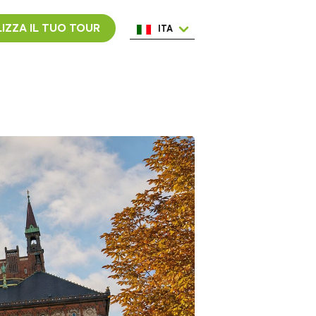
IZZA IL TUO TOUR
ITA
ENG
ESP
NED
POR
FRA