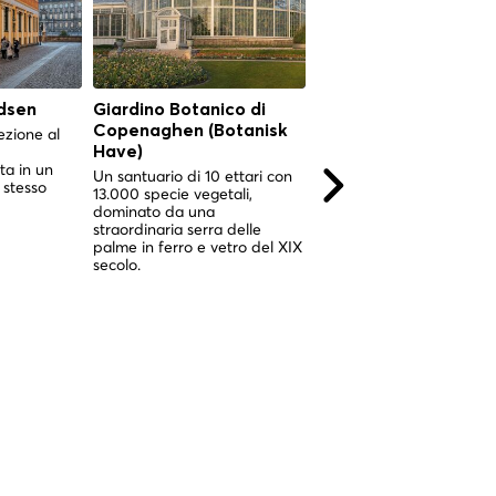
dsen
Giardino Botanico di
Giardino Botanico di
Copenaghen (Botanisk
Copenaghen (Botani
ezione al
Have)
Have)
ta in un
Un santuario di 10 ettari con
Un santuario di 10 ettari 
 stesso
13.000 specie vegetali,
13.000 specie vegetali,
dominato da una
impreziosito da uno
straordinaria serra delle
spettacolare giardino
palme in ferro e vetro del XIX
d'inverno vittoriano nel c
secolo.
di Copenaghen.