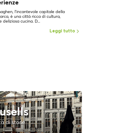
erienze
UNA DELLE CITTÀ PIÙ 
MONDOCopenaghen, in
ghen, l'incantevole capitale della
dei luoghi con la più alta
rca, è una città ricca di cultura,
e deliziosa cucina. D...
Leggi tutto
usells
tà di storie