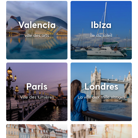
Valencia
Ibiza
ville des arts
Île du soleil
Paris
Londres
Ville des lumières
La ville aux mille visages