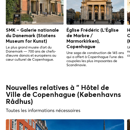
SMK – Galerie nationale
Église Frédéric (L'Église
H
du Danemark (Statens
de Marbre /
C
Museum for Kunst)
Marmorkirken),
(
Copenhague
Le plus grand musée d'art du
U
Danemark — 700 ans de chefs-
n
Une saga de construction de 145 ans
d'œuvre danois et européens au
c
qui a offert à Copenhague l'une des
cœur culturel de Copenhague.
coupoles les plus imposantes de
Scandinavie.
Nouvelles relatives à " Hôtel de
Ville de Copenhague (Københavns
Rådhus)
Toutes les informations nécessaires