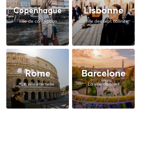
Lisbonne
Copenhague
Ville de conception
La ville des sept collines
Rome
Barcelone
La ville éternelle
La ville du soleil