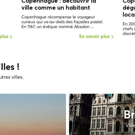
Copenhague : découvrir la
Cope
ville comme un
habitant
dégu
loca
Copenhague récompense le voyageur
curieux qui va au-delà des façades pastel.
En 20
En 1167, un évêque nommé Absalon ...
chefs 
discrè
plus
En savoir plus
lles !
tres villes.
Br
Vill