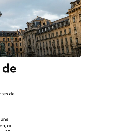
de
ntes de
 une
en, au