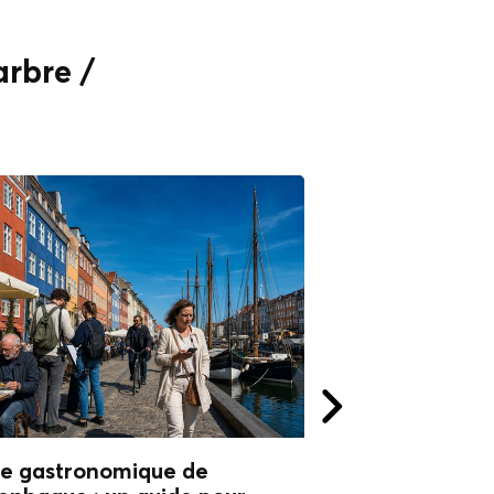
arbre /
te gastronomique de
Visite gourman