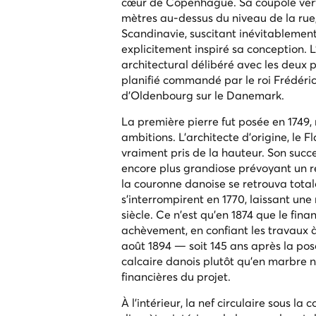
cœur de Copenhague. Sa coupole vert-
mètres au-dessus du niveau de la rue, 
Scandinavie, suscitant inévitablemen
explicitement inspiré sa conception. L
architectural délibéré avec les deux
planifié commandé par le roi Frédéri
d'Oldenbourg sur le Danemark.
La première pierre fut posée en 1749
ambitions. L'architecte d'origine, le 
vraiment pris de la hauteur. Son succe
encore plus grandiose prévoyant un 
la couronne danoise se retrouva tota
s'interrompirent en 1770, laissant un
siècle. Ce n'est qu'en 1874 que le fin
achèvement, en confiant les travaux à
août 1894 — soit 145 ans après la pose
calcaire danois plutôt qu'en marbre n
financières du projet.
À l'intérieur, la nef circulaire sous la