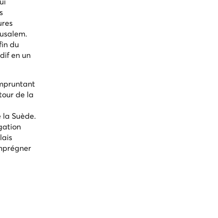
ui
s
ures
rusalem.
fin du
dif en un
empruntant
tour de la
e la Suède.
gation
lais
imprégner