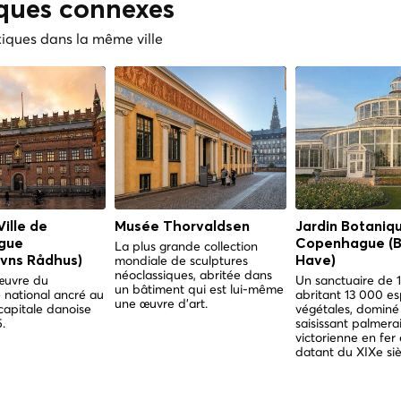
iques connexes
tiques dans la même ville
Ville de
Musée Thorvaldsen
Jardin Botaniq
gue
Copenhague (B
La plus grande collection
mondiale de sculptures
vns Rådhus)
Have)
néoclassiques, abritée dans
œuvre du
Un sanctuaire de 
un bâtiment qui est lui-même
 national ancré au
abritant 13 000 e
une œuvre d'art.
capitale danoise
végétales, dominé
.
saisissant palmera
victorienne en fer 
datant du XIXe siè