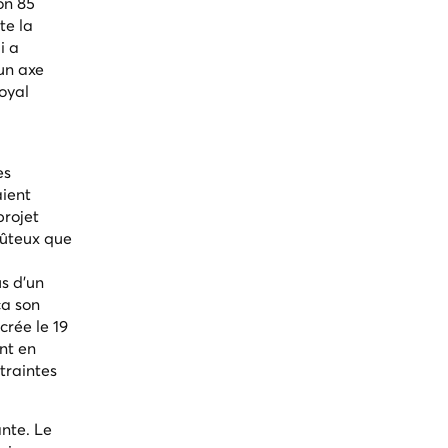
on 85
te la
i a
 un axe
oyal
es
aient
projet
oûteux que
s d'un
ça son
crée le 19
nt en
traintes
ante. Le