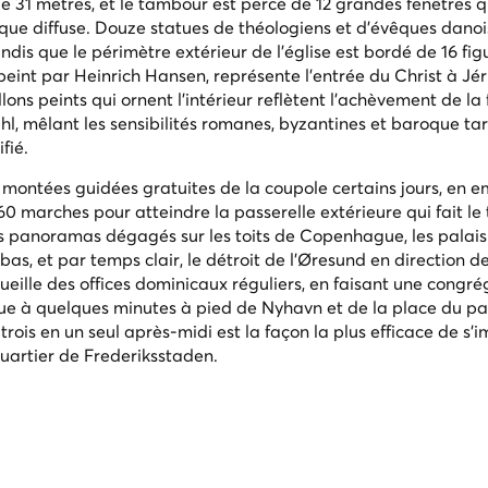
de 31 mètres, et le tambour est percé de 12 grandes fenêtres q
que diffuse. Douze statues de théologiens et d'évêques danoi
dis que le périmètre extérieur de l'église est bordé de 16 fig
 peint par Heinrich Hansen, représente l'entrée du Christ à Jé
ns peints qui ornent l'intérieur reflètent l'achèvement de la 
hl, mêlant les sensibilités romanes, byzantines et baroque tar
fié.
s montées guidées gratuites de la coupole certains jours, en 
260 marches pour atteindre la passerelle extérieure qui fait le 
s panoramas dégagés sur les toits de Copenhague, les palais
s, et par temps clair, le détroit de l'Øresund en direction d
ueille des offices dominicaux réguliers, en faisant une congré
itue à quelques minutes à pied de Nyhavn et de la place du pa
trois en un seul après-midi est la façon la plus efficace de s'
quartier de Frederiksstaden.