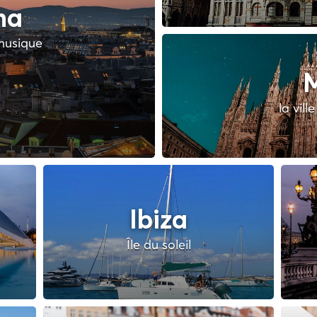
na
 musique
M
la vill
Ibiza
Île du soleil