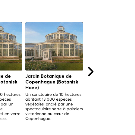
ue de
Jardin Botanique de
Torvehallerne
otanisk
Copenhague (Botanisk
Copenhagen
Have)
Two gleaming glass halls 
Israels Plads where centu
10 hectares
Un sanctuaire de 10 hectares
of Copenhagen market
spèces
abritant 13 000 espèces
culture meet world-class
 par un
végétales, ancré par une
Nordic food.
ie
spectaculaire serre à palmiers
et en verre
victorienne au cœur de
cle.
Copenhague.