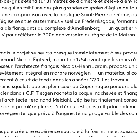
de-gris s'étend sur 31 mètres de diamètre et s'élève à envir
ce qui en fait l'une des plus grandes coupoles d'église de tou
t une comparaison avec la basilique Saint-Pierre de Rome, qu
'église se situe au terminus visuel de Frederiksgade, formant
 palais flanquants du complexe d'Amalienborg — un quartier r
c V pour célébrer le 300e anniversaire du règne de la Maison
, mais le projet se heurta presque immédiatement à ses propr
Flamand Nicolai Eigtved, mourut en 1754 avant que les murs n'
sseur, l'architecte français Nicolas-Henri Jardin, proposa un 
revêtement intégral en marbre norvégien — un matériau si c
lement à court de fonds dans les années 1770. Les travaux
e ruine squelettique en plein cœur de Copenhague pendant plu
ancier danois C.F. Tietgen racheta la coque inachevée et finan
 l'architecte Ferdinand Meldahl. L'église fut finalement consa
 de la première pierre. L'extérieur est construit principaleme
orvégien tel que prévu à l'origine, témoignage visible des con
 coupole crée une expérience spatiale à la fois intime et saisiss