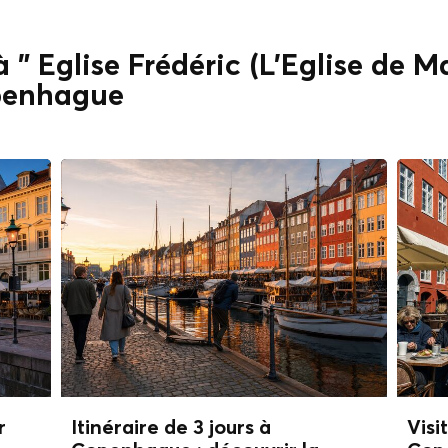
à " Église Frédéric (L'Église de M
penhague
r
Itinéraire de 3 jours à
Visi