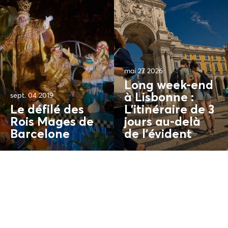
mai 27 2026
Long week-end
sept. 04 2019
à Lisbonne :
Le défilé des
L'itinéraire de 3
Rois Mages de
jours au-delà
Barcelone
de l'
évident