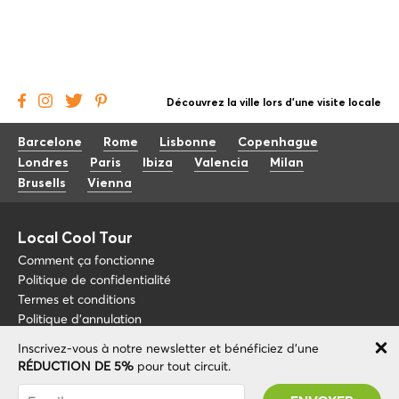
Découvrez la ville lors d'une visite locale
Barcelone
Rome
Lisbonne
Copenhague
Londres
Paris
Ibiza
Valencia
Milan
Brusells
Vienna
Local Cool Tour
Comment ça fonctionne
Politique de confidentialité
Termes et conditions
Politique d'annulation
Inscrivez-vous à notre newsletter et bénéficiez d'une
Blog
+34 675 176 220
RÉDUCTION DE 5%
pour tout circuit.
À propos de nous
info@localcooltour.com
Vous avez été abonné avec succès ! Vous
FAQ