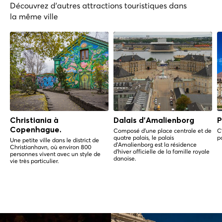
Découvrez d'autres attractions touristiques dans
la même ville
Christiania à
Dalais d'Amalienborg
P
Copenhague.
Composé d'une place centrale et de
C'
quatre palais, le palais
p
Une petite ville dans le district de
d'Amalienborg est la résidence
Christianhavn, où environ 800
d'hiver officielle de la famille royale
personnes vivent avec un style de
danoise.
vie très particulier.