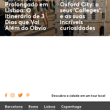
Prolongado em
Oxford City: o
Lisboa: O
seus 'Colleges',
Itinerário de 3
e as suas
Dias que Vai
incríveis
Além do
Óbvio
curiosidades
Descubra a cidade em um tour local
Barcelona
Roma
Lisboa
Copenhaga