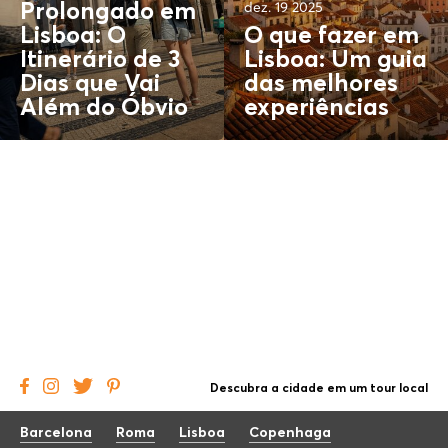
dez. 19 2025
Prolongado em
Lisboa: O
O que fazer em
Itinerário de 3
Lisboa: Um guia
Dias que Vai
das melhores
Além do
Óbvio
experiências
Descubra a cidade em um tour local
Barcelona
Roma
Lisboa
Copenhaga