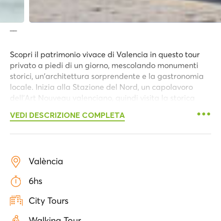
__
Scopri il patrimonio vivace di Valencia in questo tour
privato a piedi di un giorno, mescolando monumenti
storici, un'architettura sorprendente e la gastronomia
locale. Inizia alla Stazione del Nord, un capolavoro
dell'Art Nouveau valenciano, quindi visita la storica
Plaza de Toros. Passeggia per la vivace Plaza del
VEDI DESCRIZIONE COMPLETA
Ayuntamiento, ammirando le sue facciate ornate e le
grandi fontane. Con la tua guida esperta, esplora lo
splendore barocco del Palazzo del Marchese di dos
Aguas e scatta una foto unica a La Estrecha, uno degli
València
edifici più stretti del mondo.
6hs
Immergiti nella vita locale presso il vivace Mercato
Centrale e meravigliati dell'eleganza gotica delle Torri
City Tours
Serranos. Salta la fila per esplorare La Lonja de la
Seda, un Patrimonio dell'Umanità dell'UNESCO, e
Walking Tour