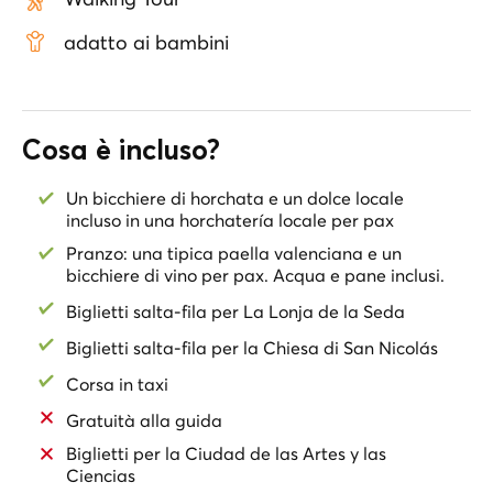
lasciati conquistare dalle opere d'arte intricati della
Chiesa di San Nicolás, la “Cappella Sistina” di Valencia.
adatto ai bambini
Passeggia per la deliziosa Plaza Redonda e assapora
l'horchata e i fartons tradizionali in una rinomata
horchatería. Visita piazze iconiche come Plaza de la
Reina, Plaza de la Almoina e Plaza de la Virgen,
Cosa è incluso?
ognuna ricca di storia, e ammira la bellezza gotica del
Palazzo della Generalitat.
Un bicchiere di horchata e un dolce locale
Attraversa il medievale Portal de Valldigna, scoprendo
incluso in una horchatería locale per pax
il passato moresco di Valencia, e trova la stravagante
Pranzo: una tipica paella valenciana e un
Casa de Gatos. Gusta una autentica paella valenciana
bicchiere di vino per pax. Acqua e pane inclusi.
in un ristorante classico prima di concludere il tuo
Biglietti salta-fila per La Lonja de la Seda
viaggio alla Ciudad de las Artes y las Ciencias,
un'icona moderna di innovazione.
Biglietti salta-fila per la Chiesa di San Nicolás
Corsa in taxi
Gratuità alla guida
Biglietti per la Ciudad de las Artes y las
Ciencias