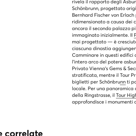
rivela il rapporto degli As
Schönbrunn, progettato orig
Bernhard Fischer von Erlach 
ridimensionato a causa dei c
ancora il secondo palazzo pi
immaginato inizialmente. Il
mai progettato — è cresciuto
ciascuna dinastia aggiungend
Camminare in questi edifici c
l’intero arco del potere asbur
Privato Vienna's Gems & Sec
stratificata, mentre il
Tour Pr
biglietti per Schönbrunn
ti p
locale. Per una panoramica 
della Ringstrasse, il
Tour Hig
approfondisce i monumenti c
e correlate