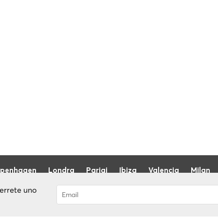
penhagen
Londra
Parigi
Ibiza
Valencia
Milan
terrete uno
Sei stato abbonato con successo! Riceve
dopo la convalida del tuo account!
Blog
Riguardo a noi