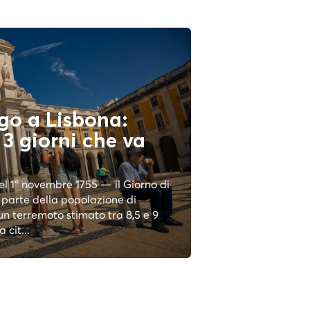
go a Lisbona:
i 3 giorni che va
el 1° novembre 1755 — il Giorno di
parte della popolazione di
un terremoto stimato tra 8,5 e 9
 cit...