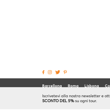
Barcellona
Roma
Lisbona
Co
Iscrivetevi alla nostra newsletter e ot
SCONTO DEL 5%
su ogni tour.
Local Cool Tour
Come funziona