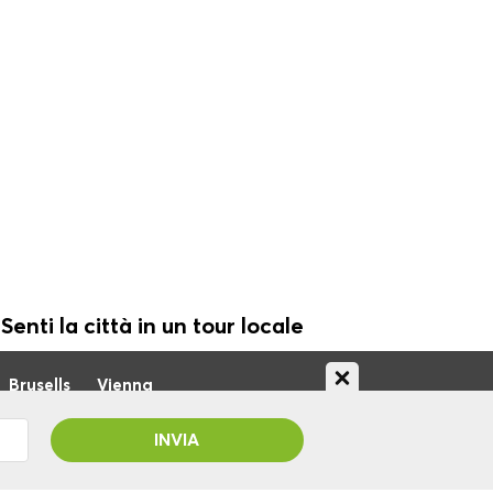
Senti la città in un tour locale
Brusells
Vienna
rai il tuo codice promozionale
Telefono:
+34 675 176 220
Email:
info@localcooltour.com