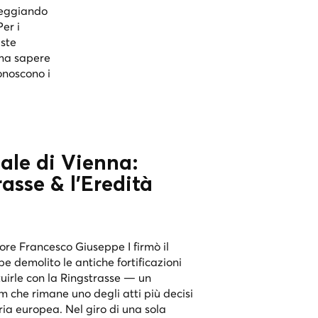
rseggiando
er i
iste
 ma sapere
onoscono i
ale di Vienna:
rasse & l'Eredità
ore Francesco Giuseppe I firmò il
e demolito le antiche fortificazioni
tuirle con la Ringstrasse — un
m che rimane uno degli atti più decisi
ria europea. Nel giro di una sola