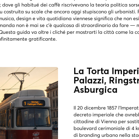
; dove gli habitué dei caffè riscrivevano la teoria politica so
u costruita su scale che ancora oggi stupiscono gli urbanisti. P
 musica, design e vita quotidiana viennese significa che non es
manda non è mai se c'è qualcosa di straordinario da fare —
uesta guida va oltre i cliché per mostrarti la città come la c
infinitamente gratificante.
La Torta Imperi
Palazzi, Ringst
Asburgica
Il 20 dicembre 1857 l'Imperat
decreto imperiale che avrebb
cittadine di Vienna per sosti
boulevard cerimoniale di 4 k
di branding urbano nella sto