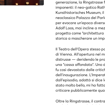
generazione, la Ringstrasse
imponenti: il neo-gotico Rat
Kunsthistorisches Museum, il
neoclassico Palazzo del Parl
per evocare un'epoca diversa 
Adolf Loos, mai incline a mez
progetto come “architettura
storica a mascherare un imp
Il Teatro dell'Opera stesso po
di Vienna. All'apertura nel 
distrusse — deridendo le pro
una "cassa affondata". Uno de
fu così devastato dalle critic
dell'inaugurazione. L'Imper
dall'episodio, adottò si dice
stato molto bello, mi ha fatt
criticare pubblicamente qual
Oltre la Ringstrasse, il contr