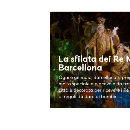
La sfilata dei Re 
Barcellona
Ogni 6 gennaio, Barcellona si pr
molto speciale e piacevole da tra
città è decorata per ricevere i Re
di regali da dare ai bambini...