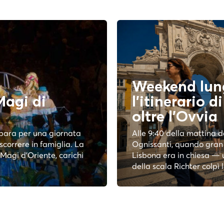
Weekend lun
Magi di
l'itinerario d
oltre l'
Ovvia
epara per una giornata
Alle 9:40 della mattina d
scorrere in famiglia. La
Ognissanti, quando gran 
 Magi d'Oriente, carichi
Lisbona era in chiesa — 
della scala Richter colpì la