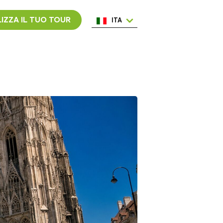
IZZA IL TUO TOUR
ITA
ENG
ESP
NED
POR
FRA