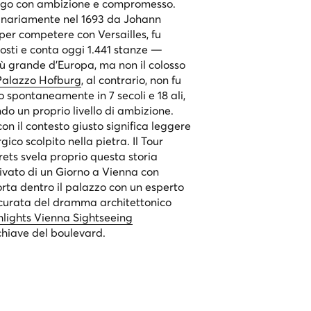
burgo con ambizione e compromesso.
inariamente nel 1693 da Johann
per competere con Versailles, fu
osti e conta oggi 1.441 stanze —
ù grande d'Europa, ma non il colosso
Palazzo Hofburg
, al contrario, non fu
 spontaneamente in 7 secoli e 18 ali,
o un proprio livello di ambizione.
on il contesto giusto significa leggere
gico scolpito nella pietra. Il
Tour
rets
svela proprio questa storia
ivato di un Giorno a Vienna con
orta dentro il palazzo con un esperto
curata del dramma architettonico
hlights Vienna Sightseeing
hiave del boulevard.