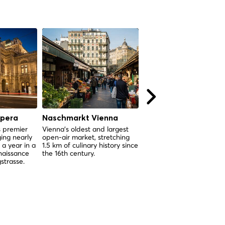
Opera
Naschmarkt Vienna
Karlskirche Vienna
s premier
Vienna's oldest and largest
La più grande chiesa ba
ing nearly
open-air market, stretching
di Vienna, nata da un vo
a year in a
1.5 km of culinary history since
contro la peste e corona
aissance
the 16th century.
una cupola che si può
strasse.
esplorare dall'interno.