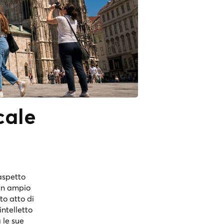
cale
aspetto
 un ampio
o atto di
intelletto
 le sue