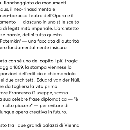
 fu fiancheggiata da monumenti
haus, il neo-rinascimentale
 neo-barocco Teatro dell'Opera e il
amento — ciascuno in uno stile scelto
di legittimità imperiale. L'architetto
ze parole, definì tutto questo
 Potemkin” — una facciata di autorità
ero fondamentalmente insicuro.
rta con sé uno dei capitoli più tragici
maggio 1869, la stampa viennese lo
porzioni dell'edificio e chiamandolo
i due architetti, Eduard van der Nüll,
he da togliersi la vita prima
atore Francesco Giuseppe, scosso
 la sua celebre frase diplomatica — "è
o molto piacere" — per evitare di
unque opera creativa in futuro.
asto tra i due grandi palazzi di Vienna