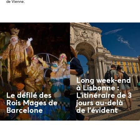
de Vienne.
Long week-end
à Lisbonne :
Le défilé des
L'itinéraire de 3
Rois Mages de
jours au-delà
Barcelone
de l'
évident