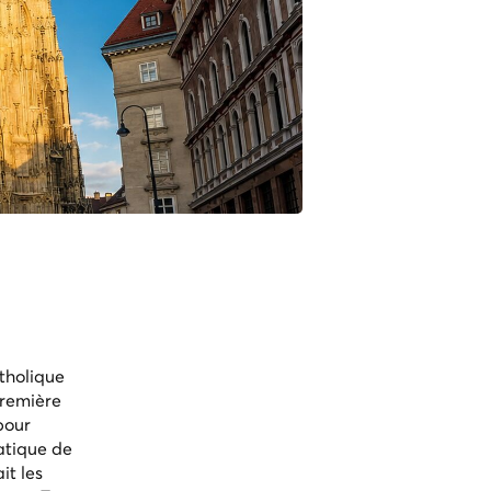
tholique
première
pour
atique de
it les