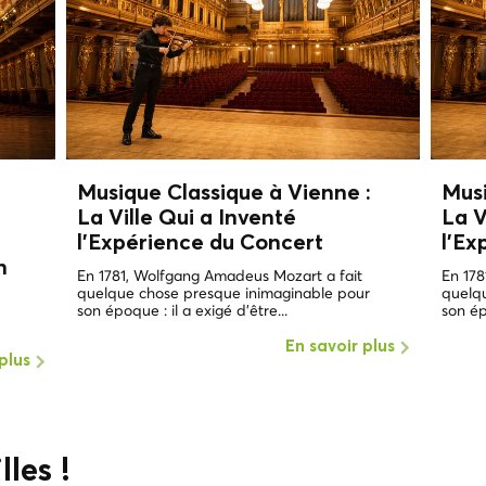
Musique Classique à Vienne :
Musi
La Ville Qui a Inventé
La V
l'Expérience du Concert
l'Ex
n
En 1781, Wolfgang Amadeus Mozart a fait
En 178
quelque chose presque inimaginable pour
quelq
son époque : il a exigé d'être...
son ép
En savoir plus
plus
lles !