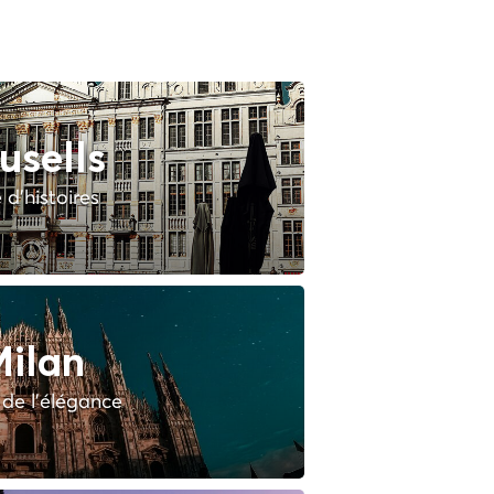
usells
e d'histoires
ilan
e de l'élégance