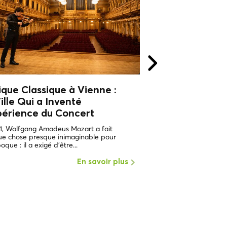
que Classique à Vienne :
Musique Classiq
ille Qui a Inventé
La Ville Qui a I
périence du Concert
l'Expérience du
1, Wolfgang Amadeus Mozart a fait
En 1781, Wolfgang Amad
ue chose presque inimaginable pour
quelque chose presque
oque : il a exigé d'être...
son époque : il a exigé d
En savoir plus