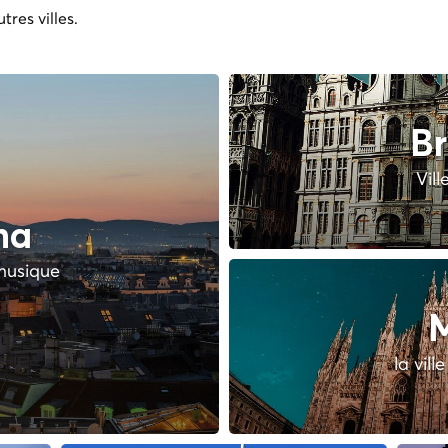
tres villes.
Br
Vill
na
 musique
M
la vill