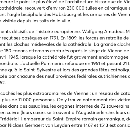
eure le point le plus élevé de l'architecture historique de Vi
la cathédrale, recouvert d'environ 230 000 tuiles en céramique
nt l'aigle bicéphale des Habsbourg et les armoiries de Vienn
sible depuis les toits de la ville.
ents décisifs de l'histoire européenne. Wolfgang Amadeus M
eçut ses obsèques en 1791. En 1809, les forces en retraite d
rent les cloches médiévales de la cathédrale. La grande cloch
de 180 canons ottomans capturés après le siège de Vienne d
d'avril 1945, lorsque la cathédrale fut gravement endommagée 
ondiale. L'actuelle Pummerin, refondue en 1951 et pesant 21 t
ne qu'à la Saint-Sylvestre et lors des grandes fêtes catholiq
ncée par chacune des neuf provinces fédérales autrichiennes 
52.
s cachés les plus extraordinaires de Vienne : un réseau de ca
e plus de 11 000 personnes. On y trouve notamment des victim
sées dans des ossuaires, les organes internes de 72 souverains
 cuivre (leurs cœurs se trouvent à l'Augustinerkirche, leurs c
 Frédéric III, empereur du Saint-Empire romain germanique, d
ar Niclaes Gerhaert van Leyden entre 1467 et 1513 est consi