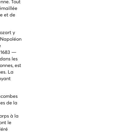
enne. Tout
 émaillée
e et de
ozart y
e Napoléon
e
e 1683 —
dans les
onnes, est
ues. La
ayant
tacombes
es de la
orps à la
ont le
déré