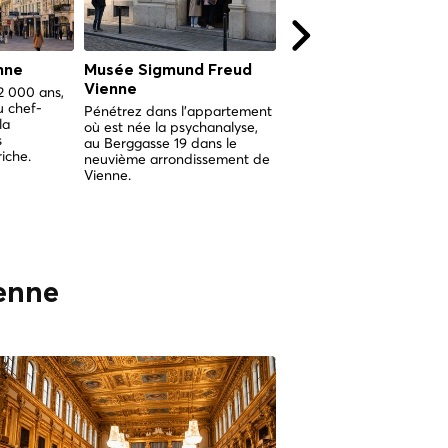
nne
Musée Sigmund Freud
Karlskirche Vienne
Vienne
 2 000 ans,
Le plus grand église bar
u chef-
de Vienne, née d'un vœu
Pénétrez dans l'appartement
la
contre la peste et couro
où est née la psychanalyse,
s
d'un dôme que l'on peut
au Berggasse 19 dans le
iche.
explorer de l'intérieur.
neuvième arrondissement de
Vienne.
ienne