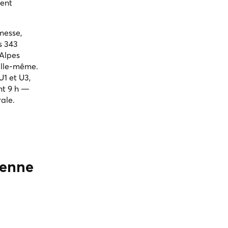
tent
messe,
s 343
 Alpes
 elle-même.
U1 et U3,
nt 9 h —
rale.
ienne