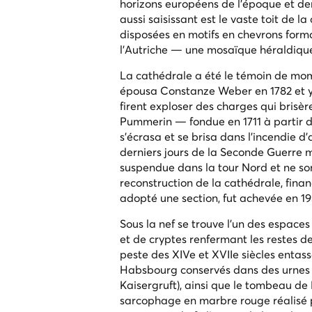
horizons européens de l'époque et dem
aussi saisissant est le vaste toit de 
disposées en motifs en chevrons forma
l'Autriche — une mosaïque héraldique vi
La cathédrale a été le témoin de mom
épousa Constanze Weber en 1782 et y r
firent exploser des charges qui brisè
Pummerin — fondue en 1711 à partir 
s'écrasa et se brisa dans l'incendie 
derniers jours de la Seconde Guerre m
suspendue dans la tour Nord et ne son
reconstruction de la cathédrale, fina
adopté une section, fut achevée en 19
Sous la nef se trouve l'un des espace
et de cryptes renfermant les restes d
peste des XIVe et XVIIe siècles entas
Habsbourg conservés dans des urnes en
Kaisergruft), ainsi que le tombeau de
sarcophage en marbre rouge réalisé p