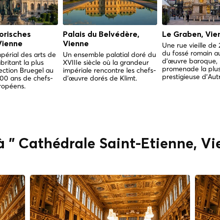
orisches
Palais du Belvédère,
Le Graben, Vie
ienne
Vienne
Une rue vieille de
du fossé romain a
mpérial des arts de
Un ensemble palatial doré du
d'œuvre baroque, 
ritant la plus
XVIIIe siècle où la grandeur
promenade la plu
ection Bruegel au
impériale rencontre les chefs-
prestigieuse d'Autr
00 ans de chefs-
d'œuvre dorés de Klimt.
ropéens.
 à " Cathédrale Saint-Étienne, V