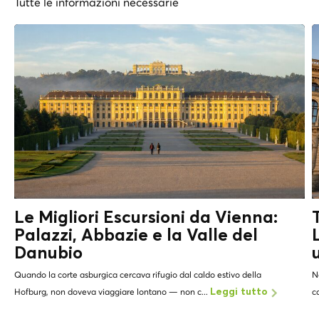
Tutte le informazioni necessarie
Le Migliori Escursioni da Vienna:
Palazzi, Abbazie e
la Valle del
Danubio
Quando la corte asburgica cercava rifugio dal caldo estivo della
N
Hofburg, non doveva viaggiare lontano — non c...
c
Leggi tutto