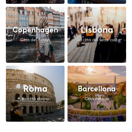
Lisbona
Copenhagen
Città del design
La città dei sette colli
Roma
Barcellona
La città eterna
Città del sole