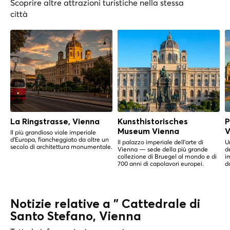
Scoprire altre attrazioni turistiche nella stessa
città
La Ringstrasse, Vienna
Kunsthistorisches
P
Museum Vienna
V
Il più grandioso viale imperiale
d'Europa, fiancheggiato da oltre un
Il palazzo imperiale dell'arte di
U
secolo di architettura monumentale.
Vienna — sede della più grande
d
collezione di Bruegel al mondo e di
i
700 anni di capolavori europei.
do
Notizie relative a " Cattedrale di
Santo Stefano, Vienna