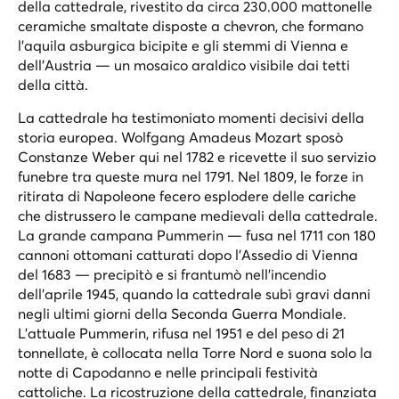
della cattedrale, rivestito da circa 230.000 mattonelle
ceramiche smaltate disposte a chevron, che formano
l'aquila asburgica bicipite e gli stemmi di Vienna e
dell'Austria — un mosaico araldico visibile dai tetti
della città.
La cattedrale ha testimoniato momenti decisivi della
storia europea. Wolfgang Amadeus Mozart sposò
Constanze Weber qui nel 1782 e ricevette il suo servizio
funebre tra queste mura nel 1791. Nel 1809, le forze in
ritirata di Napoleone fecero esplodere delle cariche
che distrussero le campane medievali della cattedrale.
La grande campana Pummerin — fusa nel 1711 con 180
cannoni ottomani catturati dopo l'Assedio di Vienna
del 1683 — precipitò e si frantumò nell'incendio
dell'aprile 1945, quando la cattedrale subì gravi danni
negli ultimi giorni della Seconda Guerra Mondiale.
L'attuale Pummerin, rifusa nel 1951 e del peso di 21
tonnellate, è collocata nella Torre Nord e suona solo la
notte di Capodanno e nelle principali festività
cattoliche. La ricostruzione della cattedrale, finanziata