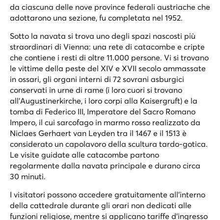
da ciascuna delle nove province federali austriache che
adottarono una sezione, fu completata nel 1952.
Sotto la navata si trova uno degli spazi nascosti più
straordinari di Vienna: una rete di catacombe e cripte
che contiene i resti di oltre 11.000 persone. Vi si trovano
le vittime della peste del XIV e XVII secolo ammassate
in ossari, gli organi interni di 72 sovrani asburgici
conservati in urne di rame (i loro cuori si trovano
all'Augustinerkirche, i loro corpi alla Kaisergruft) e la
tomba di Federico III, Imperatore del Sacro Romano
Impero, il cui sarcofago in marmo rosso realizzato da
Niclaes Gerhaert van Leyden tra il 1467 e il 1513 è
considerato un capolavoro della scultura tardo-gotica.
Le visite guidate alle catacombe partono
regolarmente dalla navata principale e durano circa
30 minuti.
I visitatori possono accedere gratuitamente all'interno
della cattedrale durante gli orari non dedicati alle
funzioni religiose, mentre si applicano tariffe d'ingresso