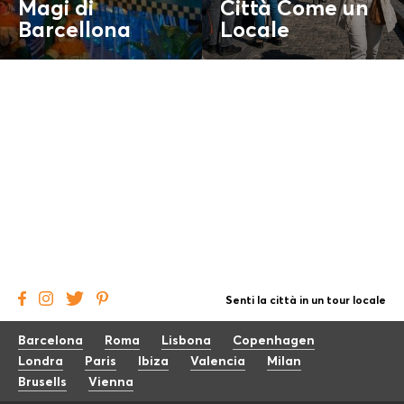
Magi di
Città Come un
Barcellona
Locale
Senti la città in un tour locale
Barcelona
Roma
Lisbona
Copenhagen
Londra
Paris
Ibiza
Valencia
Milan
Brusells
Vienna