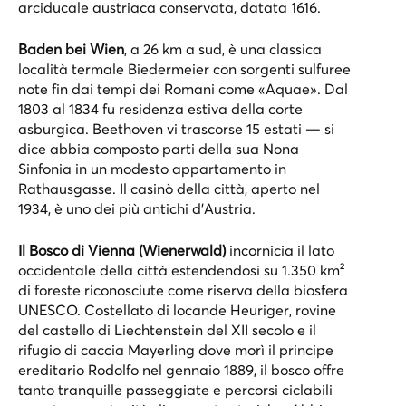
arciducale austriaca conservata, datata 1616.
Baden bei Wien
, a 26 km a sud, è una classica
località termale Biedermeier con sorgenti sulfuree
note fin dai tempi dei Romani come «Aquae». Dal
1803 al 1834 fu residenza estiva della corte
asburgica. Beethoven vi trascorse 15 estati — si
dice abbia composto parti della sua Nona
Sinfonia in un modesto appartamento in
Rathausgasse. Il casinò della città, aperto nel
1934, è uno dei più antichi d’Austria.
Il Bosco di Vienna (Wienerwald)
incornicia il lato
occidentale della città estendendosi su 1.350 km²
di foreste riconosciute come riserva della biosfera
UNESCO. Costellato di locande Heuriger, rovine
del castello di Liechtenstein del XII secolo e il
rifugio di caccia Mayerling dove morì il principe
ereditario Rodolfo nel gennaio 1889, il bosco offre
tanto tranquille passeggiate e percorsi ciclabili