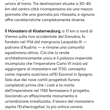
un’ora di treno. Tre destinazioni situate a 30–40
km dal centro città ricompensano sia una mezza
giornata che una giornata più rilassata, e ognuna
offre caratteristiche completamente diverse.
Il Monastero di Klosterneuburg
, a 17 km a nord di
Vienna sulla riva occidentale del Danubio, fu
fondato nel 1114 dal margravio Leopoldo III —
patrono d’Austria — e rimane una comunità
agostiniana attiva. Ciò che lo rende
architettonicamente unico è il palazzo imperiale
incompiuto che l’imperatore Carlo VI iniziò ad
aggiungere al monastero nel 1730, concepito
come risposta austriaca all’El Escorial in Spagna.
Solo due dei nove cortili progettati furono
completati prima che i costi e la morte
dell’imperatore nel 1740 fermassero il progetto,
lasciando un affascinante monumento a
un’ambizione irrealizzata. Il tesoro del monastero
ospita l’Erzherzogshut, la più antica corona