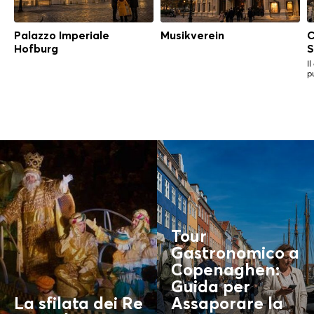
Palazzo Imperiale
Musikverein
C
Hofburg
S
I
pu
Tour
Gastronomico a
Copenaghen:
Guida per
La sfilata dei Re
Assaporare la