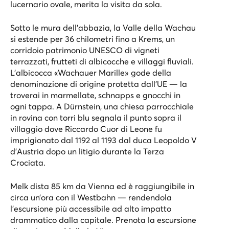
lucernario ovale, merita la visita da sola.
Sotto le mura dell’abbazia, la Valle della Wachau
si estende per 36 chilometri fino a Krems, un
corridoio patrimonio UNESCO di vigneti
terrazzati, frutteti di albicocche e villaggi fluviali.
L’albicocca «Wachauer Marille» gode della
denominazione di origine protetta dall’UE — la
troverai in marmellate, schnapps e gnocchi in
ogni tappa. A Dürnstein, una chiesa parrocchiale
in rovina con torri blu segnala il punto sopra il
villaggio dove Riccardo Cuor di Leone fu
imprigionato dal 1192 al 1193 dal duca Leopoldo V
d’Austria dopo un litigio durante la Terza
Crociata.
Melk dista 85 km da Vienna ed è raggiungibile in
circa un’ora con il Westbahn — rendendola
l’escursione più accessibile ad alto impatto
drammatico dalla capitale. Prenota la
escursione