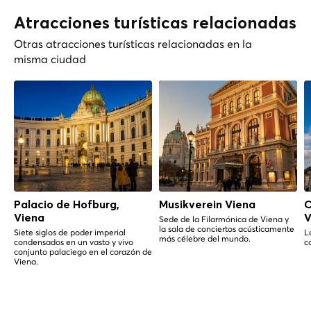
Atracciones turísticas relacionadas
Otras atracciones turísticas relacionadas en la
misma ciudad
Palacio de Hofburg,
Musikverein Viena
C
Viena
V
Sede de la Filarmónica de Viena y
la sala de conciertos acústicamente
Siete siglos de poder imperial
L
más célebre del mundo.
condensados en un vasto y vivo
c
conjunto palaciego en el corazón de
Viena.