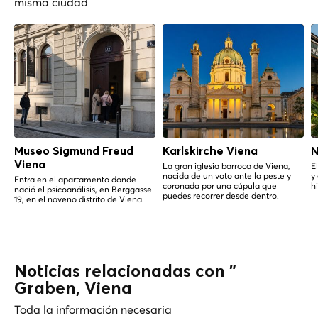
misma ciudad
Museo Sigmund Freud
Karlskirche Viena
N
Viena
La gran iglesia barroca de Viena,
E
nacida de un voto ante la peste y
y
Entra en el apartamento donde
coronada por una cúpula que
h
nació el psicoanálisis, en Berggasse
puedes recorrer desde dentro.
19, en el noveno distrito de Viena.
Noticias relacionadas con "
Graben, Viena
Toda la información necesaria