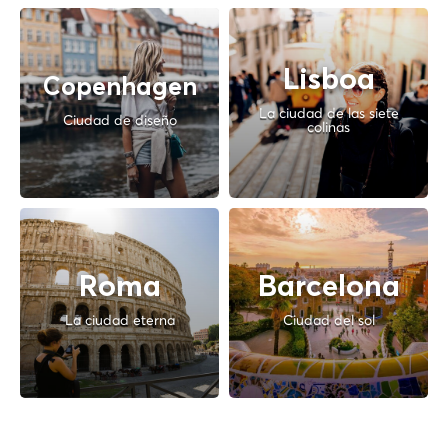
Lisboa
Copenhagen
La ciudad de las siete
Ciudad de diseño
colinas
Roma
Barcelona
La ciudad eterna
Ciudad del sol