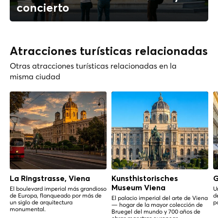
concierto
Atracciones turísticas relacionadas
Otras atracciones turísticas relacionadas en la
misma ciudad
La Ringstrasse, Viena
Kunsthistorisches
G
Museum Viena
El boulevard imperial más grandioso
U
de Europa, flanqueado por más de
d
El palacio imperial del arte de Viena
un siglo de arquitectura
p
— hogar de la mayor colección de
monumental.
Bruegel del mundo y 700 años de