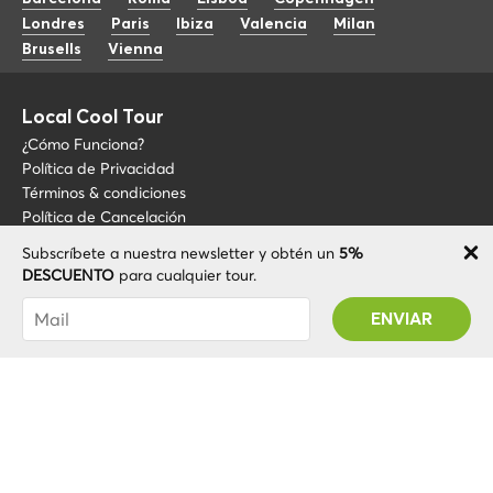
Londres
Paris
Ibiza
Valencia
Milan
Brusells
Vienna
Local Cool Tour
¿Cómo Funciona?
Política de Privacidad
Términos & condiciones
Política de Cancelación
Subscríbete a nuestra newsletter y obtén un
5%
Blog
+34 675 176 220
DESCUENTO
para cualquier tour.
Sobre LCT
info@localcooltour.com
Has sido suscrito con éxito! Recibirás tu código
FAQ
de promoción después de validar tu cuenta
ESP
Conviértete en guía
ENG
ITA
NED
POR
© 2020 Local CoolTour. Todos los derechos reservados.
FRA