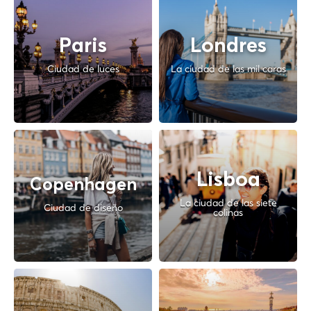
Paris
Londres
Ciudad de luces
La ciudad de las mil caras
Lisboa
Copenhagen
La ciudad de las siete
Ciudad de diseño
colinas