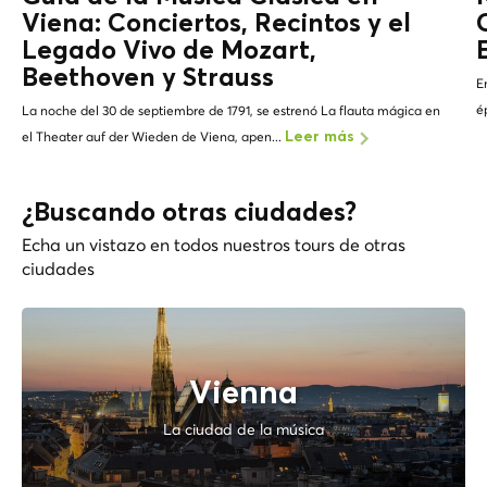
Viena: Conciertos, Recintos y el
Legado Vivo de
Mozart,
Beethoven y Strauss
E
é
La noche del 30 de septiembre de 1791, se estrenó La flauta mágica en
el Theater auf der Wieden de Viena, apen...
Leer más
¿Buscando otras ciudades?
Echa un vistazo en todos nuestros tours de otras
ciudades
Vienna
La ciudad de la música