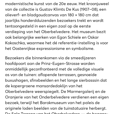
modernistische kunst van de 20e eeuw. Het kroonjuweel
van de collectie is Gustav Klimts
De Kus
(1907–08), een
olieverf- en bladgoudcanvas van 180 × 180 cm dat
jaarlijks honderdduizenden bezoekers trekt en wordt
tentoongesteld in een eigen zaal op de eerste
verdieping van het Oberbelvedere. Het museum bezit
ook belangrijke werken van Egon Schiele en Oskar
Kokoschka, waarmee het dé referentie-instelling is voor
het Oostenrijkse expressionisme en symbolisme.
Bezoekers die binnenkomen via de smeedijzeren
hoofdpoort aan de Prinz-Eugen-Strasse worden
onmiddellijk geconfronteerd met de volledige visuele
as van de tuinen: aflopende terrassen, gesnoeide
buxushagen, sfinxbeelden en het lange sierbasssin dat
de kopergroene mansardedaklijn van het
Oberbelvedere weerspiegelt. De Marmergalerij en de
Oranjerie van het Onderbelvedere verdienen een eigen
bezoek, terwijl het Barokmuseum van het paleis de
originele loden beelden van de tuinstatuaire herbergt.
De Sala Terrena van het Oberbelvedere — de begane-