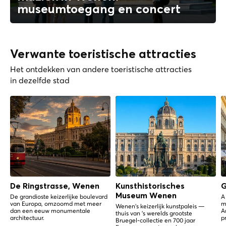
museumtoegang en concert
Verwante toeristische attracties
Het ontdekken van andere toeristische attracties
in dezelfde stad
De Ringstrasse, Wenen
Kunsthistorisches
G
Museum Wenen
De grandioste keizerlijke boulevard
A
van Europa, omzoomd met meer
m
Wenen's keizerlijk kunstpaleis —
dan een eeuw monumentale
A
thuis van 's werelds grootste
architectuur.
p
Bruegel-collectie en 700 jaar