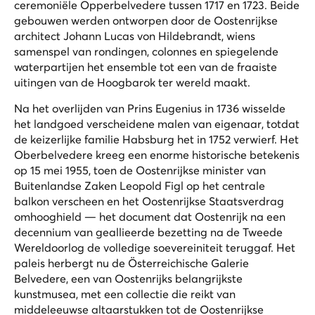
ceremoniële Opper­belvedere tussen 1717 en 1723. Beide
gebouwen werden ontworpen door de Oostenrijkse
architect Johann Lucas von Hildebrandt, wiens
samenspel van rondingen, colonnes en spiegelende
waterpartijen het ensemble tot een van de fraaiste
uitingen van de Hoogbarok ter wereld maakt.
Na het overlijden van Prins Eugenius in 1736 wisselde
het landgoed verscheidene malen van eigenaar, totdat
de keizerlijke familie Habsburg het in 1752 verwierf. Het
Oberbelvedere kreeg een enorme historische betekenis
op 15 mei 1955, toen de Oostenrijkse minister van
Buitenlandse Zaken Leopold Figl op het centrale
balkon verscheen en het Oostenrijkse Staatsverdrag
omhooghield — het document dat Oostenrijk na een
decennium van geallieerde bezetting na de Tweede
Wereldoorlog de volledige soevereiniteit teruggaf. Het
paleis herbergt nu de Österreichische Galerie
Belvedere, een van Oostenrijks belangrijkste
kunstmusea, met een collectie die reikt van
middeleeuwse altaarstukken tot de Oostenrijkse