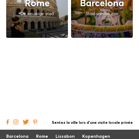
Rome
Barcelona
De eeuwige stad
Stad van de zon
Sentez la ville lors d'une visite locale privée
Barcelona
Rome
Lissabon
Kopenhagen