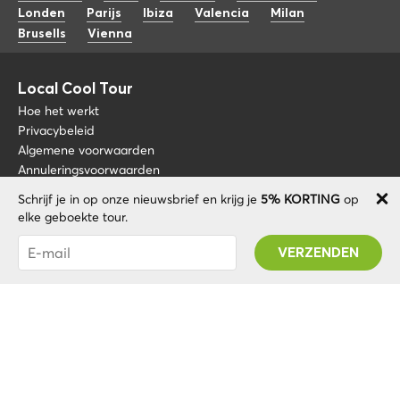
Londen
Parijs
Ibiza
Valencia
Milan
Brusells
Vienna
Local Cool Tour
Hoe het werkt
Privacybeleid
Algemene voorwaarden
Annuleringsvoorwaarden
Schrijf je in op onze nieuwsbrief en krijg je
5% KORTING
op
Blog
+34 675 176 220
elke geboekte tour.
Over nos
info@localcooltour.com
Je bent succesvol geabonneerd! U ontvangt uw
FAQ
Promo code na validatie van uw account!
NED
Word een gids
ENG
ESP
ITA
POR
© 2020 Local CoolTour. Alle rechten voorbehouden.
FRA