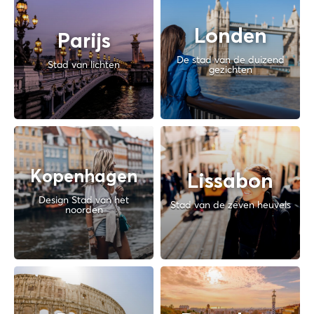
Londen
Parijs
De stad van de duizend
Stad van lichten
gezichten
Kopenhagen
Lissabon
Design Stad van het
Stad van de zeven heuvels
noorden