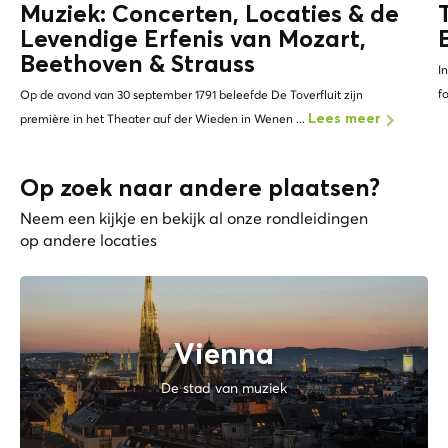
Muziek: Concerten, Locaties & de
Levendige Erfenis van
Mozart,
Beethoven & Strauss
I
f
Op de avond van 30 september 1791 beleefde De Toverfluit zijn
première in het Theater auf der Wieden in Wenen ...
Lees meer
Op zoek naar andere plaatsen?
Neem een kijkje en bekijk al onze rondleidingen
op andere locaties
Vienna
De stad van muziek