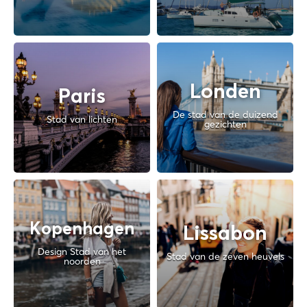
Londen
Paris
De stad van de duizend
Stad van lichten
gezichten
Kopenhagen
Lissabon
Design Stad van het
Stad van de zeven heuvels
noorden