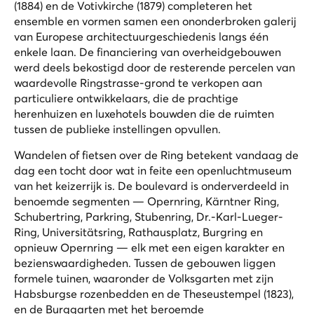
(1884) en de Votivkirche (1879) completeren het
ensemble en vormen samen een ononderbroken galerij
van Europese architectuurgeschiedenis langs één
enkele laan. De financiering van overheidgebouwen
werd deels bekostigd door de resterende percelen van
waardevolle Ringstrasse-grond te verkopen aan
particuliere ontwikkelaars, die de prachtige
herenhuizen en luxehotels bouwden die de ruimten
tussen de publieke instellingen opvullen.
Wandelen of fietsen over de Ring betekent vandaag de
dag een tocht door wat in feite een openluchtmuseum
van het keizerrijk is. De boulevard is onderverdeeld in
benoemde segmenten — Opernring, Kärntner Ring,
Schubertring, Parkring, Stubenring, Dr.-Karl-Lueger-
Ring, Universitätsring, Rathausplatz, Burgring en
opnieuw Opernring — elk met een eigen karakter en
bezienswaardigheden. Tussen de gebouwen liggen
formele tuinen, waaronder de Volksgarten met zijn
Habsburgse rozenbedden en de Theseustempel (1823),
en de Burggarten met het beroemde