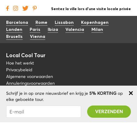
Sentez la ville lors d'une visite locale privée
Barcelona
Rome
Lissabon
Kopenhagen
Londen
Paris
Ibiza
Valencia
Milan
Brusells
Vienna
Local Cool Tour
Hoe het werkt
Privacybeleid
Algemene voorwaarden
Annuleringsvoorwaarden
Schrijf je in op onze nieuwsbrief en krijg je
5% KORTING
op
Blog
+34 675 176 220
elke geboekte tour.
Over nos
info@localcooltour.com
Je bent succesvol geabonneerd! U ontvangt uw
FAQ
Promo code na validatie van uw account!
NED
Word een gids
ENG
ESP
ITA