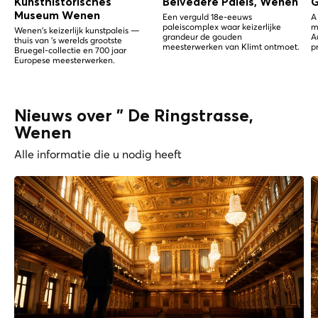
Kunsthistorisches
Belvedere Paleis, Wenen
G
Museum Wenen
Een verguld 18e-eeuws
A
paleiscomplex waar keizerlijke
m
Wenen's keizerlijk kunstpaleis —
grandeur de gouden
A
thuis van 's werelds grootste
meesterwerken van Klimt ontmoet.
p
Bruegel-collectie en 700 jaar
Europese meesterwerken.
Nieuws over " De Ringstrasse,
Wenen
Alle informatie die u nodig heeft