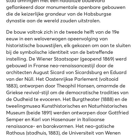
stad omringen met een naadloze boulevard
geflankeerd door monumentale openbare gebouwen
die de keizerlijke grandeur van de Habsburgse
dynastie aan de wereld zouden uitstralen.
De bouw voltrok zich in de tweede helft van de 19e
eeuw in een weloverwogen opeenvolging van
historistische bouwstijlen, elk gekozen om aan te sluiten
bij de symbolische identiteit van de betreffende
instelling. De Wiener Staatsoper (geopend 1869) werd
gebouwd in Franse neo-renaissancestijl door de
architecten August Sicard von Sicardsburg en Eduard
van der Nüll. Het Oostenrijkse Parlement (voltooid
1883), ontworpen door Theophil Hansen, omarmde de
Griekse revival-stijl om de democratische tradities van
de Oudheid te evoceren. Het Burgtheater (1888) en de
tweelingmusea Kunsthistorisches en Naturhistorisches
Museum (beide 1891) werden ontworpen door Gottfried
Semper en Karl von Hasenauer in Italiaanse
renaissance- en barokvormen. Het neo-gotische
Rathaus (stadhuis, 1883), de Universiteit van Wenen