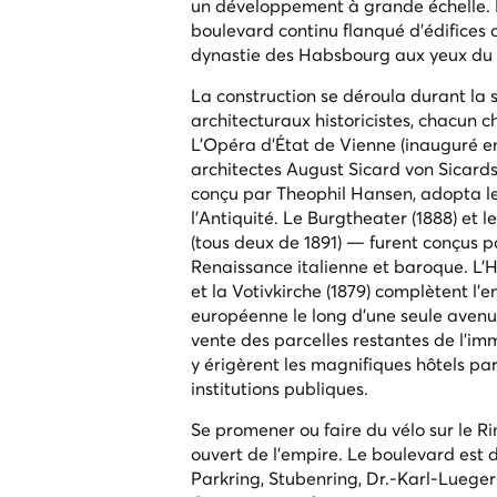
un développement à grande échelle. L'a
boulevard continu flanqué d'édifices
dynastie des Habsbourg aux yeux du 
La construction se déroula durant la 
architecturaux historicistes, chacun c
L'Opéra d'État de Vienne (inauguré en
architectes August Sicard von Sicards
conçu par Theophil Hansen, adopta le
l'Antiquité. Le Burgtheater (1888) et
(tous deux de 1891) — furent conçus 
Renaissance italienne et baroque. L'Hô
et la Votivkirche (1879) complètent l'
européenne le long d'une seule avenue
vente des parcelles restantes de l'im
y érigèrent les magnifiques hôtels part
institutions publiques.
Se promener ou faire du vélo sur le Rin
ouvert de l'empire. Le boulevard est
Parkring, Stubenring, Dr.-Karl-Lueger