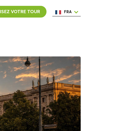
ISEZ VOTRE TOUR
FRA
ENG
ESP
ITA
NED
POR