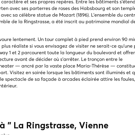
aractère et ses propres repères. Entre les bâtiments s'éten
garten avec ses parterres de roses des Habsbourg et son templ
n avec sa célèbre statue de Mozart (1896). L'ensemble du cent
emble de la Ringstrasse, a été inscrit au patrimoine mondial d
 savoure lentement. Un tour complet à pied prend environ 90 mi
 plus réaliste si vous envisagez de visiter ne serait-ce qu'une
mway 1 et 2 parcourent toute la longueur du boulevard et offre
ture avant de décider où s'arrêter. Le tronçon entre le
heater — ancré par la vaste place Maria-Thérèse — constitue
part. Visitez en soirée lorsque les bâtiments sont illuminés et 
 le spectacle de sa façade à arcades éclairée attire les foule
ntérieur.
s à " La Ringstrasse, Vienne