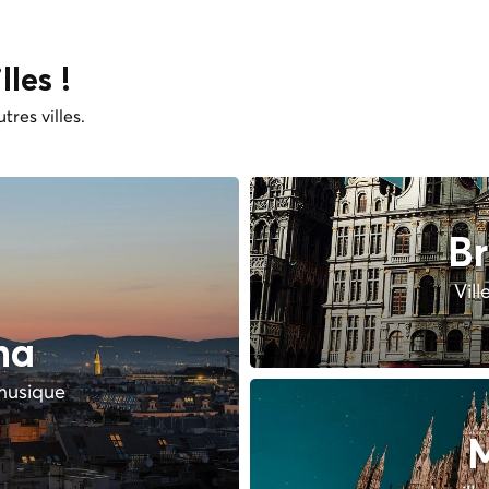
lles !
tres villes.
Br
Vill
na
 musique
M