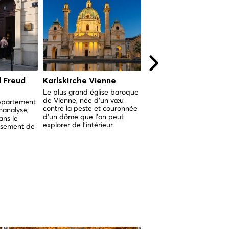
 Freud
Karlskirche Vienne
Naschmarkt Vienna
Le plus grand église baroque
Vienna's oldest and large
de Vienne, née d'un vœu
open-air market, stretchi
appartement
contre la peste et couronnée
1.5 km of culinary history 
hanalyse,
d'un dôme que l'on peut
the 16th century.
ans le
explorer de l'intérieur.
ssement de