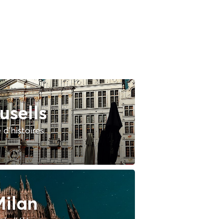
usells
e d'histoires
ilan