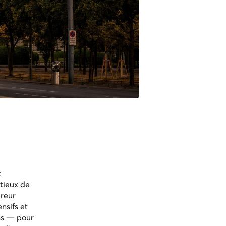
t
tieux de
ereur
nsifs et
ns — pour