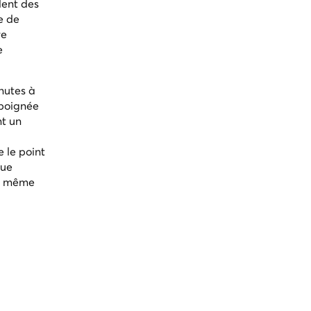
dent des
e de
re
e
nutes à
 poignée
nt un
 le point
que
s, même