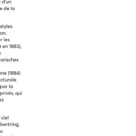
e d'un
e de la
styles
ion.
r les
 en 1883),
e
torisches
nne (1884)
ecturale
par la
rivés, qui
es
 ciel
bertring,
au