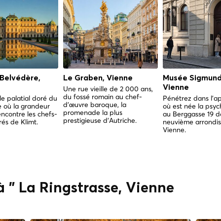
 Belvédère,
Le Graben, Vienne
Musée Sigmund
Vienne
Une rue vieille de 2 000 ans,
du fossé romain au chef-
e palatial doré du
Pénétrez dans l'
d'œuvre baroque, la
le où la grandeur
où est née la psyc
promenade la plus
encontre les chefs-
au Berggasse 19 d
prestigieuse d'Autriche.
és de Klimt.
neuvième arrondi
Vienne.
à " La Ringstrasse, Vienne