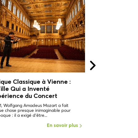
que Classique à Vienne :
Musique Classiq
ille Qui a Inventé
La Ville Qui a I
périence du Concert
l'Expérience du
1, Wolfgang Amadeus Mozart a fait
En 1781, Wolfgang Amad
ue chose presque inimaginable pour
quelque chose presque
oque : il a exigé d'être...
son époque : il a exigé d
En savoir plus