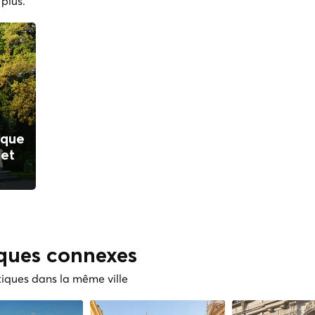
 plus.
ique
 et
iques connexes
tiques dans la même ville