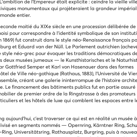
mbition de l'Empereur était explicite : ceindre la vieille vill
 civiques monumentaux qui projèteraient la grandeur impérial
monde entier.
seconde moitié du XIXe siècle en une procession délibérée de 
hoisi pour correspondre à l'identité symbolique de son institut
 1869) fut construit dans le style néo-Renaissance français pa
burg et Eduard van der Nüll. Le Parlement autrichien (achevé
 style néo-grec pour évoquer les traditions démocratiques d
 les deux musées jumeaux — le Kunsthistorisches et le Naturhis
par Gottfried Semper et Karl von Hasenauer dans des formes
tel de Ville néo-gothique (Rathaus, 1883), l'Université de Vie
ensemble, créant une galerie ininterrompue de l'histoire archit
. Le financement des bâtiments publics fut en partie assuré 
mobilier de premier ordre de la Ringstrasse à des promoteurs p
iculiers et les hôtels de luxe qui comblent les espaces entre l
g aujourd'hui, c'est traverser ce qui est en réalité un musée à
 divisé en segments nommés — Opernring, Kärntner Ring, Schu
-Ring, Universitätsring, Rathausplatz, Burgring, puis à nouve