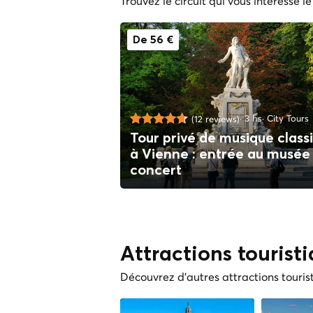
Trouvez le circuit qui vous intéresse le
De 56 €
3 hs
City Tours
(12 reviews)
Tour privé de musique class
à Vienne : entrée au musée
concert
Attractions tourist
Découvrez d'autres attractions touris