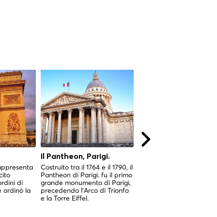
Il Pantheon, Parigi.
Montmartre, Parigi
rappresenta
Costruito tra il 1764 e il 1790, il
Un'enclave collinare a 12
cito
Pantheon di Parigi. fu il primo
metri d'altezza dove stor
rdini di
grande monumento di Parigi,
bohémien, architettura s
 ordinò la
precedendo l'Arco di Trionfo
e strade acciottolate
e la Torre Eiffel.
convergono al di sopra de
città.