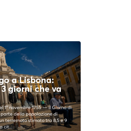
go a Lisbona:
i 3 giorni che va
el 1° novembre 1755 — il Giorno di
parte della popolazione di
un terremoto stimato tra 8,5 e 9
 cit...