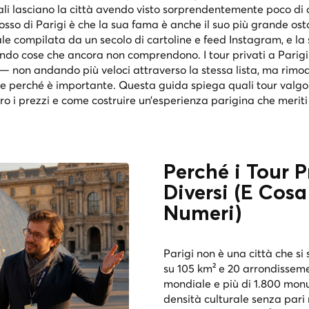
ali lasciano la città avendo visto sorprendentemente poco di c
sso di Parigi è che la sua fama è anche il suo più grande osta
ale compilata da un secolo di cartoline e feed Instagram, e l
ndo cose che ancora non comprendono. I tour privati a Parigi
 non andando più veloci attraverso la stessa lista, ma rimo
e perché è importante. Questa guida spiega quali tour valgon
o i prezzi e come costruire un’esperienza parigina che meriti i
Perché i Tour P
Diversi (E Cosa
Numeri)
Parigi non è una città che si
su 105 km² e 20 arrondissemen
mondiale e più di 1.800 monu
densità culturale senza pari 