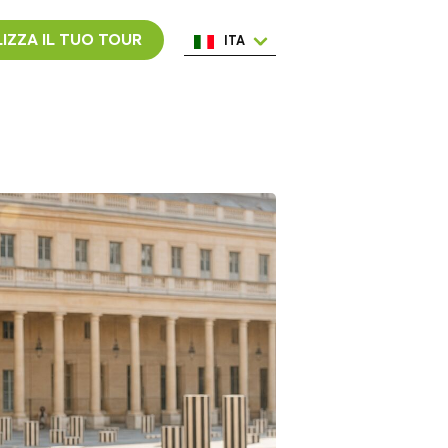
IZZA IL TUO TOUR
ITA
ENG
ESP
NED
POR
FRA