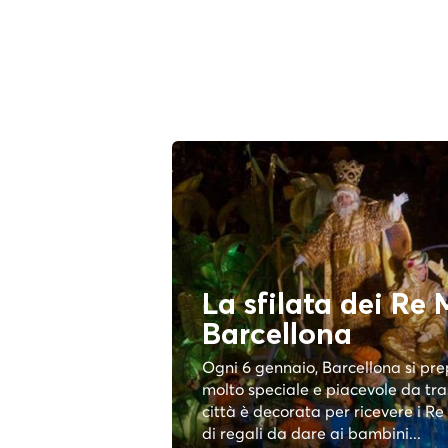
La sfilata dei Re 
Barcellona
Ogni 6 gennaio, Barcellona si pr
molto speciale e piacevole da tra
città è decorata per ricevere i Re
di regali da dare ai bambini...