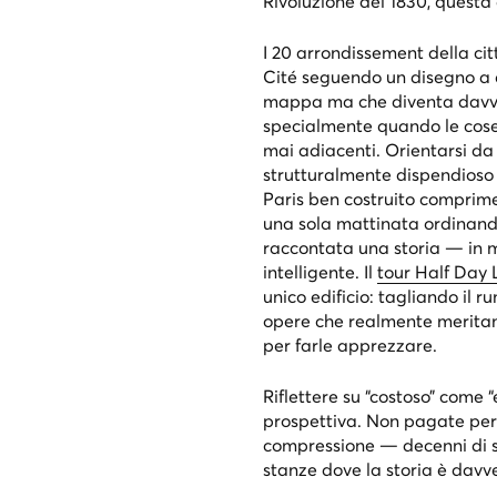
Rivoluzione del 1830, questa
I 20 arrondissement della citt
Cité seguendo un disegno a c
mappa ma che diventa davver
specialmente quando le cose
mai adiacenti. Orientarsi da s
strutturalmente dispendioso 
Paris
ben costruito comprime 
una sola mattinata ordinan
raccontata una storia — in 
intelligente. Il
tour Half Day 
unico edificio: tagliando il 
opere che realmente meritano
per farle apprezzare.
Riflettere su “costoso” come
prospettiva. Non pagate per 
compressione — decenni di st
stanze dove la storia è davv