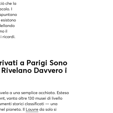
iò che la
colo. I
a spuntano
 esistono
dellando
o il
 ricordi.
rivati a Parigi Sono
 Rivelano Davvero i
 svela a una semplice occhiata. Estesa
t, vanta oltre 130 musei di livello
menti storici classificati — una
nel pianeta. Il
Louvre
da solo si