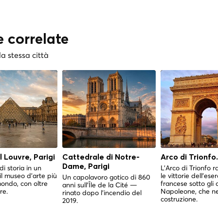
e correlate
la stessa città
 Louvre, Parigi
Cattedrale di Notre-
Arco di Trionfo.
Dame, Parigi
di storia in un
L'Arco di Trionfo 
l museo d'arte più
le vittorie dell'eser
Un capolavoro gotico di 860
mondo, con oltre
francese sotto gli o
anni sull'Île de la Cité —
re.
Napoleone, che ne
rinato dopo l'incendio del
costruzione.
2019.