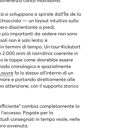
 differenza conta moltissimo.
à si sviluppano a spirale dall’Île de la
hiocciola — un layout intuitivo sulla
o disorientante a piedi,
 più importanti da vedere non sono
oli non è solo lento; è
in termini di tempo. Un tour
Kickstart
2.000 anni di narrativa coerente in
do le tappe come dovrebbe essere
modo cronologico e spazialmente
Louvre
fa lo stesso all’interno di un
rumore e portando direttamente alle
 attenzione, con il supporto storico
 “efficiente” cambia completamente la
l’accesso. Pagate per la
udi consegnati in tempo reale, nelle
ero avvenuta.