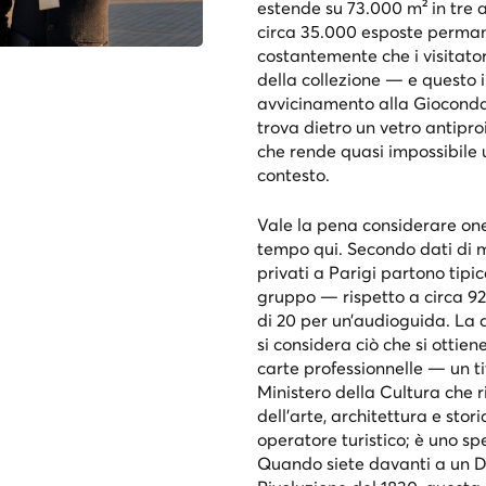
estende su 73.000 m² in tre a
circa 35.000 esposte perma
costantemente che i visitat
della collezione — e questo 
avvicinamento alla Gioconda
trova dietro un vetro antiproi
che rende quasi impossibile
contesto.
Vale la pena considerare on
tempo qui. Secondo dati di m
privati a Parigi partono tipi
gruppo — rispetto a circa 92
di 20 per un’audioguida. La 
si considera ciò che si ottie
carte professionnelle
— un tit
Ministero della Cultura che r
dell’arte, architettura e sto
operatore turistico; è uno spe
Quando siete davanti a un D