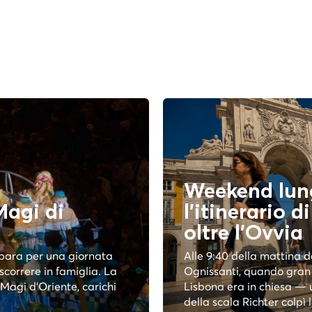
Weekend lun
Magi di
l'itinerario d
oltre l'
Ovvia
epara per una giornata
Alle 9:40 della mattina d
scorrere in famiglia. La
Ognissanti, quando gran 
 Magi d'Oriente, carichi
Lisbona era in chiesa — 
della scala Richter colpì la