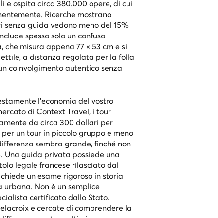
li e ospita circa 380.000 opere, di cui
nentemente. Ricerche mostrano
ori senza guida vedono meno del 15%
include spesso solo un confuso
, che misura appena 77 × 53 cm e si
ettile, a distanza regolata per la folla
 un coinvolgimento autentico senza
estamente l’economia del vostro
ercato di Context Travel, i tour
camente da circa 300 dollari per
 per un tour in piccolo gruppo e meno
differenza sembra grande, finché non
ne. Una guida privata possiede una
olo legale francese rilasciato dal
ichiede un esame rigoroso in storia
ria urbana. Non è un semplice
cialista certificato dallo Stato.
elacroix e cercate di comprendere la