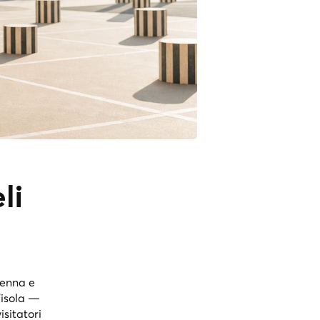
li
Senna e
'isola —
isitatori