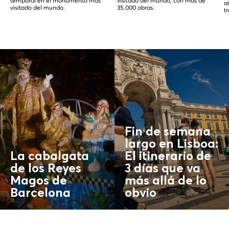
temporal en el monumento más
visitado del mundo, con más de
a
visitado del mundo.
35.000 obras.
t
Fin de semana
largo en Lisboa:
La cabalgata
El itinerario de
de los Reyes
3 días que va
Magos de
más allá de lo
Barcelona
obvio