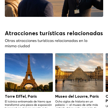
Atracciones turísticas relacionadas
Otras atracciones turísticas relacionadas en la
misma ciudad
Torre Eiffel, París
Museo del Louvre, París
C
P
El icónico entramado de hierro que
Ocho siglos de historia en un
transformó una pieza de exposición
palacio — el museo de arte más
U