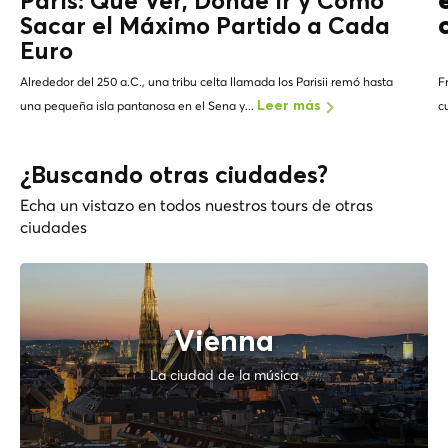
París: Qué Ver, Dónde Ir y Cómo
Sacar el Máximo Partido a Cada
Euro
Alrededor del 250 a.C., una tribu celta llamada los Parisii remó hasta
F
una pequeña isla pantanosa en el Sena y...
c
Leer más
¿Buscando otras ciudades?
Echa un vistazo en todos nuestros tours de otras
ciudades
Vienna
La ciudad de la música