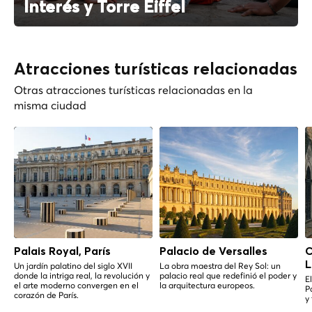
Interés y Torre Eiffel
Atracciones turísticas relacionadas
Otras atracciones turísticas relacionadas en la
misma ciudad
Palais Royal, París
Palacio de Versalles
C
L
Un jardín palatino del siglo XVII
La obra maestra del Rey Sol: un
donde la intriga real, la revolución y
palacio real que redefinió el poder y
E
el arte moderno convergen en el
la arquitectura europeos.
P
corazón de París.
y