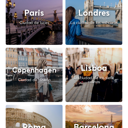
Paris
Londres
Ciudad de luces
La ciudad de las mil caras
Lisboa
Copenhagen
La ciudad de las siete
Ciudad de diseño
colinas
Roma
Barcelona