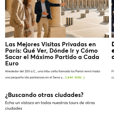
Las Mejores Visitas Privadas en
París: Qué Ver, Dónde Ir y Cómo
Sacar el Máximo Partido a Cada
Euro
Alrededor del 250 a.C., una tribu celta llamada los Parisii remó hasta
F
una pequeña isla pantanosa en el Sena y...
c
Leer más
¿Buscando otras ciudades?
Echa un vistazo en todos nuestros tours de otras
ciudades