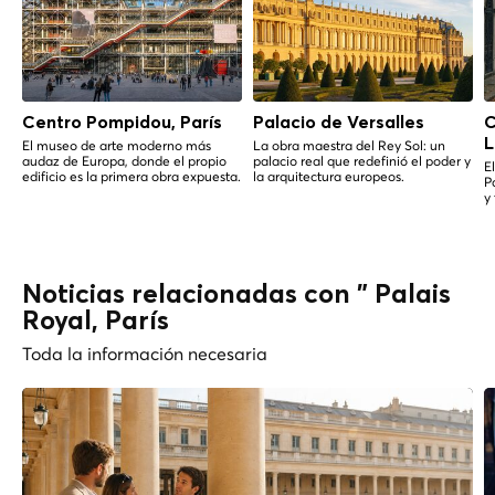
Centro Pompidou, París
Palacio de Versalles
C
L
El museo de arte moderno más
La obra maestra del Rey Sol: un
audaz de Europa, donde el propio
palacio real que redefinió el poder y
E
edificio es la primera obra expuesta.
la arquitectura europeos.
P
y
Noticias relacionadas con " Palais
Royal, París
Toda la información necesaria