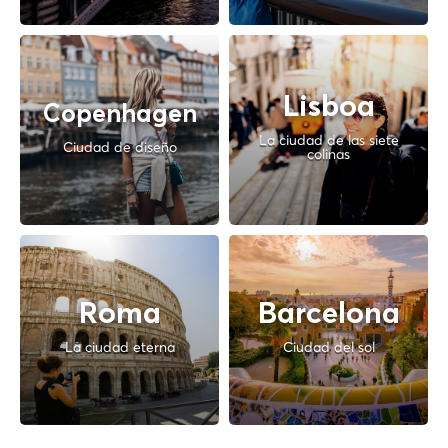
Lisboa
Copenhagen
La ciudad de las siete
Ciudad de diseño
colinas
Roma
Barcelona
La ciudad eterna
Ciudad del sol