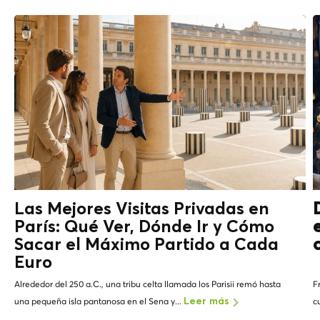
Las Mejores Visitas Privadas en
París: Qué Ver, Dónde Ir y Cómo
Sacar el Máximo Partido a Cada
Euro
Alrededor del 250 a.C., una tribu celta llamada los Parisii remó hasta
F
una pequeña isla pantanosa en el Sena y...
c
Leer más