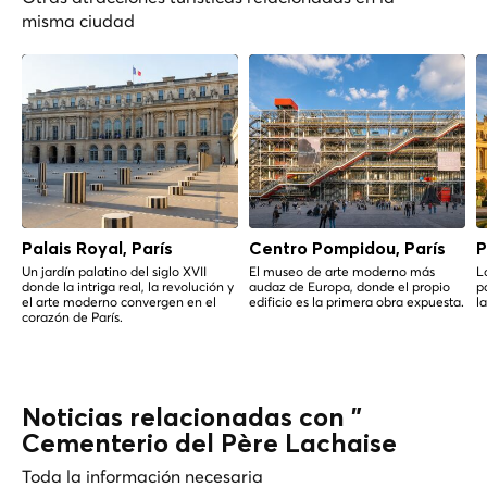
misma ciudad
Palais Royal, París
Centro Pompidou, París
P
Un jardín palatino del siglo XVII
El museo de arte moderno más
L
donde la intriga real, la revolución y
audaz de Europa, donde el propio
p
el arte moderno convergen en el
edificio es la primera obra expuesta.
l
corazón de París.
Noticias relacionadas con "
Cementerio del Père Lachaise
Toda la información necesaria