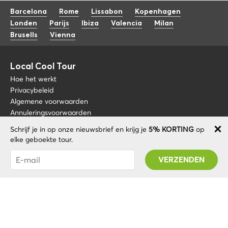
Barcelona
Rome
Lissabon
Kopenhagen
Londen
Parijs
Ibiza
Valencia
Milan
Brusells
Vienna
Local Cool Tour
Hoe het werkt
Privacybeleid
Algemene voorwaarden
Annuleringsvoorwaarden
Schrijf je in op onze nieuwsbrief en krijg je
5% KORTING
op
Blog
+34 675 176 220
elke geboekte tour.
Over nos
info@localcooltour.com
Je bent succesvol geabonneerd! U ontvangt uw
FAQ
Promo code na validatie van uw account!
NED
Word een gids
ENG
ESP
ITA
POR
© 2020 Local CoolTour. Alle rechten voorbehouden.
FRA