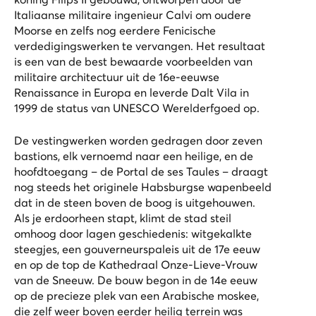
Italiaanse militaire ingenieur Calvi om oudere
Moorse en zelfs nog eerdere Fenicische
verdedigingswerken te vervangen. Het resultaat
is een van de best bewaarde voorbeelden van
militaire architectuur uit de 16e-eeuwse
Renaissance in Europa en leverde Dalt Vila in
1999 de status van UNESCO Werelderfgoed op.
De vestingwerken worden gedragen door zeven
bastions, elk vernoemd naar een heilige, en de
hoofdtoegang – de Portal de ses Taules – draagt
nog steeds het originele Habsburgse wapenbeeld
dat in de steen boven de boog is uitgehouwen.
Als je erdoorheen stapt, klimt de stad steil
omhoog door lagen geschiedenis: witgekalkte
steegjes, een gouverneurspaleis uit de 17e eeuw
en op de top de Kathedraal Onze-Lieve-Vrouw
van de Sneeuw. De bouw begon in de 14e eeuw
op de precieze plek van een Arabische moskee,
die zelf weer boven eerder heilig terrein was