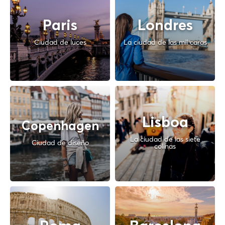
Paris
Londres
Ciudad de luces
La ciudad de las mil caras
Lisboa
Copenhagen
La ciudad de las siete
Ciudad de diseño
colinas