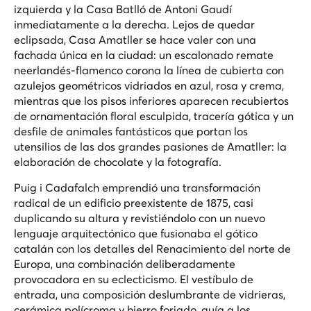
izquierda y la Casa Batlló de Antoni Gaudí
inmediatamente a la derecha. Lejos de quedar
eclipsada, Casa Amatller se hace valer con una
fachada única en la ciudad: un escalonado remate
neerlandés-flamenco corona la línea de cubierta con
azulejos geométricos vidriados en azul, rosa y crema,
mientras que los pisos inferiores aparecen recubiertos
de ornamentación floral esculpida, tracería gótica y un
desfile de animales fantásticos que portan los
utensilios de las dos grandes pasiones de Amatller: la
elaboración de chocolate y la fotografía.
Puig i Cadafalch emprendió una transformación
radical de un edificio preexistente de 1875, casi
duplicando su altura y revistiéndolo con un nuevo
lenguaje arquitectónico que fusionaba el gótico
catalán con los detalles del Renacimiento del norte de
Europa, una combinación deliberadamente
provocadora en su eclecticismo. El vestíbulo de
entrada, una composición deslumbrante de vidrieras,
cerámica polícroma y hierro forjado, guía a los