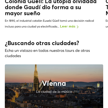
Colonia Güell: La utopía olvidada
donde Gaudí dio forma a su
mayor sueño
En 1890, el industrial catalán Eusebi Güell tomó una decisión radical
E
incluso para una ciudad ya electrificada...
u
Leer más
¿Buscando otras ciudades?
Echa un vistazo en todos nuestros tours de otras
ciudades
Vienna
La ciudad de la música