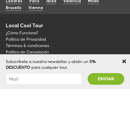
Londres
Paris
Ibiza
Valencia
Milan
Brusells
Vienna
Local Cool Tour
¿Cómo Funciona?
Política de Privacidad
Términos & condiciones
Política de Cancelación
Subscríbete a nuestra newsletter y obtén un
5%
Blog
+34 675 176 220
DESCUENTO
para cualquier tour.
Sobre LCT
info@localcooltour.com
Has sido suscrito con éxito! Recibirás tu código
FAQ
de promoción después de validar tu cuenta
ESP
Conviértete en guía
ENG
ITA
NED
POR
© 2020 Local CoolTour. Todos los derechos reservados.
FRA