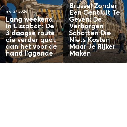
Brussel Zonder
mei 27 2026
Een Cent Uit Te
Lang weekend
Geven: De
in Lissabon: De
Verborgen
3-daagse route
Schatten
Die
die verder gaat
Niets Kosten
dan het
voor de
Maar Je Rijker
hand liggende
Maken