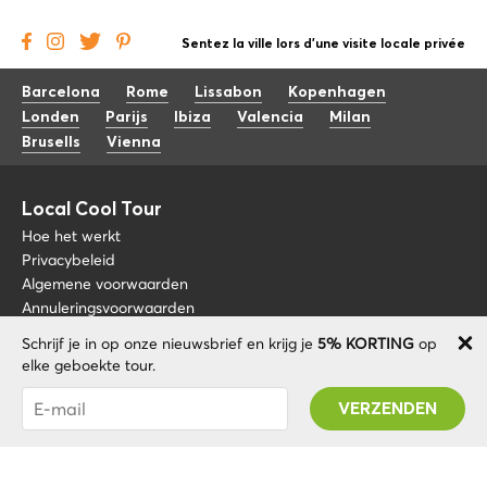
Sentez la ville lors d'une visite locale privée
Barcelona
Rome
Lissabon
Kopenhagen
Londen
Parijs
Ibiza
Valencia
Milan
Brusells
Vienna
Local Cool Tour
Hoe het werkt
Privacybeleid
Algemene voorwaarden
Annuleringsvoorwaarden
Schrijf je in op onze nieuwsbrief en krijg je
5% KORTING
op
Blog
+34 675 176 220
elke geboekte tour.
Over nos
info@localcooltour.com
Je bent succesvol geabonneerd! U ontvangt uw
FAQ
Promo code na validatie van uw account!
NED
Word een gids
ENG
ESP
ITA