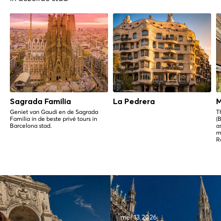
Sagrada Familia
La Pedrera
M
Geniet van Gaudi en de Sagrada
T
Familia in de beste privé tours in
(
Barcelona stad.
a
m
R
mei 13 2026