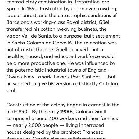
contradictory combination in Restoration-era
Spain. In 1890, frustrated by urban overcrowding,
labour unrest, and the catastrophic conditions of
Barcelona's working-class Raval district, Güell
transferred his cotton-weaving business, the
Vapor Vell de Sants, to a purpose-built settlement
in Santa Coloma de Cervelló. The relocation was
not altruistic theatre: Güell believed that a
healthy, housed, and educated workforce would
be a more productive one. He was influenced by
the paternalistic industrial towns of England —
Owen's New Lanark, Lever's Port Sunlight — but
he wanted to give his version a distinctly Catalan
soul.
Construction of the colony began in earnest in the
mid-1890s. By the early 1900s, Colonia Güell
comprised around 400 workers and their families
— nearly 2,000 people — living in terraced
houses designed by the architect Francesc
Berenguer, Gaudí's closest collaborator and