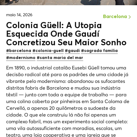
maio 14, 2026
Barcelona
Colonia Güell: A Utopia
Esquecida Onde Gaudí
Concretizou Seu Maior Sonho
#barcelona
#colonia-guell
#gaudi
#sagrada familia
#modernismo
#santa maria del mar
Em 1890, o industrial catalão Eusebi Güell tomou uma
decisão radical até para os padrões de uma cidade já
vibrante pelo modernismo: abandonou os sufocantes
distritos fabris de Barcelona e mudou sua indústria
têxtil — junto com toda a equipe de trabalho — para
uma colina coberta por pinheiros em Santa Coloma de
Cervelló, a apenas 20 quilômetros a sudoeste da
cidade. O que ele construiu lá não foi apenas um
complexo fabril, mas um experimento social completo:
uma vila autossuficiente com moradias, escolas, um
teatro, uma loja cooperativa e uma igreja que se