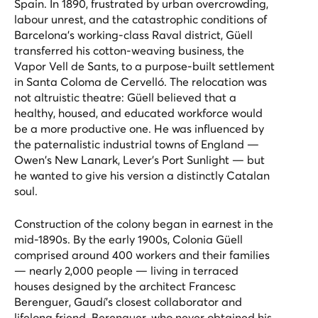
Spain. In 1890, frustrated by urban overcrowding,
labour unrest, and the catastrophic conditions of
Barcelona's working-class Raval district, Güell
transferred his cotton-weaving business, the
Vapor Vell de Sants, to a purpose-built settlement
in Santa Coloma de Cervelló. The relocation was
not altruistic theatre: Güell believed that a
healthy, housed, and educated workforce would
be a more productive one. He was influenced by
the paternalistic industrial towns of England —
Owen's New Lanark, Lever's Port Sunlight — but
he wanted to give his version a distinctly Catalan
soul.
Construction of the colony began in earnest in the
mid-1890s. By the early 1900s, Colonia Güell
comprised around 400 workers and their families
— nearly 2,000 people — living in terraced
houses designed by the architect Francesc
Berenguer, Gaudí's closest collaborator and
lifelong friend. Berenguer, who never obtained his