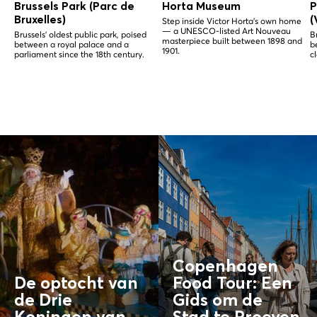
Brussels Park (Parc de
Horta Museum
P
Bruxelles)
(
Step inside Victor Horta's own home
— a UNESCO-listed Art Nouveau
Brussels' oldest public park, poised
B
masterpiece built between 1898 and
between a royal palace and a
b
1901.
parliament since the 18th century.
c
Copenhagen
De optocht van
Food Tour: Een
de Drie
Gids om de