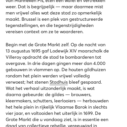
van Manneken Pis, eten een wafel en vertrekken
weer. Dat is begrijpelijk — maar daarmee mist
men vrijwel alles wat deze stad zo opmerkelijk
maakt. Brussel is een plek van gestructureerde
tegenstellingen, en die tegenstrijdigheden
vereisen context om ze te waarderen.
Begin met de Grote Markt zelf. Op de nacht van
13 augustus 1695 gaf Lodewijk XIV maarschalk de
Villeroy opdracht de stad te bombarderen tot
overgave. In drie dagen gingen meer dan 4.000
gebouwen in vlammen op. De houten gildhuizen
rondom het plein werden vrijwel volledig
verwoest; het stenen
Stadhuis
bleef gespaard.
Wat het verhaal uitzonderlijk maakt, is wat
daarna gebeurde: de gildes — brouwers,
kleermakers, schutters, leerlooiers — herbouwden
het hele plein in rijkelijk Vlaamse Barok in slechts
vier jaar, en voltooiden het uiterlijk in 1699. De
Grote Markt die u vandaag ziet, is in essentie een
daad van collectieve rebellie, vereeuwigd in