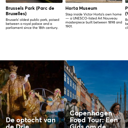
Brussels Park (Parc de
Horta Museum
P
Bruxelles)
(
Step inside Victor Horta's own home
— a UNESCO-listed Art Nouveau
Brussels' oldest public park, poised
B
masterpiece built between 1898 and
between a royal palace and a
b
1901.
parliament since the 18th century.
c
Copenhagen
De optocht van
Food Tour: Een
de Drie
Gids om de