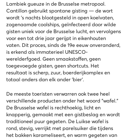
Lambiek gueuze in de Brusselse metropool.
Cantillon gebruikt spontane gisting — de wort
wordt 's nachts blootgesteld in open koelvaten,
zogenaamde coolships, geïnfecteerd door wilde
gisten uniek voor de Brusselse lucht, en vervolgens
voor een tot drie jaar gerijpt in eikenhouten
vaten. Dit proces, sinds de 19e eeuw onveranderd,
is erkend als immaterieel UNESCO-
werelderfgoed. Geen smaakstoffen, geen
toegevoegde gisten, geen shortcuts. Het
resultaat is scherp, zuur, boerderijkomplex en
totaal anders dan elk ander 'bier'.
De meeste toeristen verwarren ook twee heel
verschillende producten onder het woord "wafel."
De Brusselse wafel is rechthoekig, licht en
knapperig, gemaakt met een gistbeslag en wordt
traditioneel puur gegeten. De Luikse wafel is
rond, stevig, verrijkt met parelsuiker die tijdens
het bakken karameliseert, en warm gegeten van