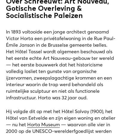
Over Schreeuwt: Art Nouveau,
Gotische Overleving &
Socialistische Paleizen
In 1893 voltooide een jonge architect genaamd
Victor Horta een privétafelwoning in de Rue Paul-
Émile Janson in de Brusselse gemeente Ixelles.
Het Hôtel Tassel wordt algemeen beschouwd als
het eerste echte Art Nouveau-gebouw ter wereld
— het eerste bouwwerk dat het historicisme
volledig losliet ten gunste van organische
ijzervormen, zweepslagachtige krommen en een
interieur waarin de trap werd behandeld als
ruimtelijke sculptuur en niet als functionele
infrastructuur. Horta was 32 jaar oud.
Hij volgde dit op met het Hôtel Solvay (1900), het
Hôtel van Eetvelde en zijn eigen woning en atelier
— nu het
Horta Museum
— waarvan alle vier in
2000 op de UNESCO-werelderfgoedlijst werden