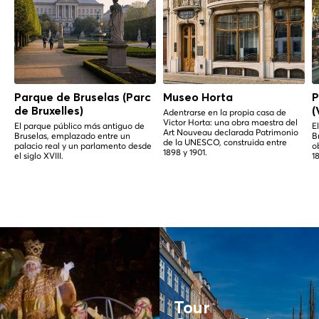
Parque de Bruselas (Parc
Museo Horta
P
de Bruxelles)
(
Adentrarse en la propia casa de
Victor Horta: una obra maestra del
El parque público más antiguo de
E
Art Nouveau declarada Patrimonio
Bruselas, emplazado entre un
B
de la UNESCO, construida entre
palacio real y un parlamento desde
o
1898 y 1901.
el siglo XVIII.
1
Tour