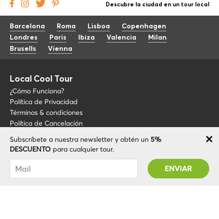
Descubre la ciudad en un tour local
Barcelona
Roma
Lisboa
Copenhagen
Londres
Paris
Ibiza
Valencia
Milan
Brusells
Vienna
Local Cool Tour
¿Cómo Funciona?
Política de Privacidad
Términos & condiciones
Política de Cancelación
Subscríbete a nuestra newsletter y obtén un
5%
Blog
+34 675 176 220
DESCUENTO
para cualquier tour.
Sobre LCT
info@localcooltour.com
Has sido suscrito con éxito! Recibirás tu código
FAQ
de promoción después de validar tu cuenta
ESP
Conviértete en guía
ENG
ITA
NED
POR
© 2020 Local CoolTour. Todos los derechos reservados.