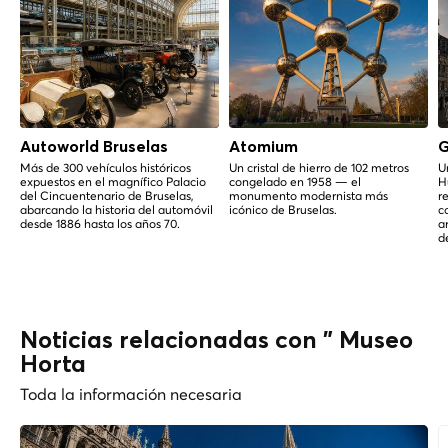
Autoworld Bruselas
Atomium
G
Más de 300 vehículos históricos
Un cristal de hierro de 102 metros
U
expuestos en el magnífico Palacio
congelado en 1958 — el
H
del Cincuentenario de Bruselas,
monumento modernista más
r
abarcando la historia del automóvil
icónico de Bruselas.
c
desde 1886 hasta los años 70.
a
d
Noticias relacionadas con " Museo
Horta
Toda la información necesaria