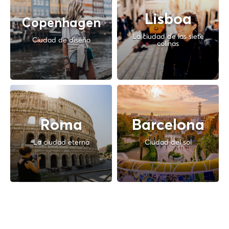
Lisboa
Copenhagen
La ciudad de las siete
Ciudad de diseño
colinas
Roma
Barcelona
La ciudad eterna
Ciudad del sol