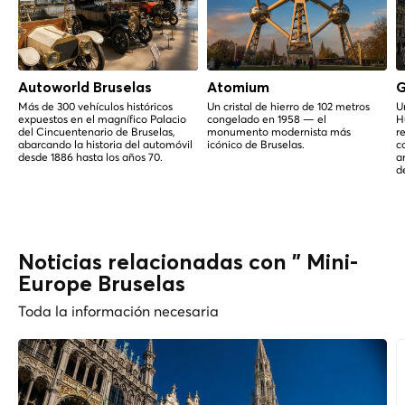
Autoworld Bruselas
Atomium
G
Más de 300 vehículos históricos
Un cristal de hierro de 102 metros
U
expuestos en el magnífico Palacio
congelado en 1958 — el
H
del Cincuentenario de Bruselas,
monumento modernista más
r
abarcando la historia del automóvil
icónico de Bruselas.
c
desde 1886 hasta los años 70.
a
d
Noticias relacionadas con " Mini-
Europe Bruselas
Toda la información necesaria