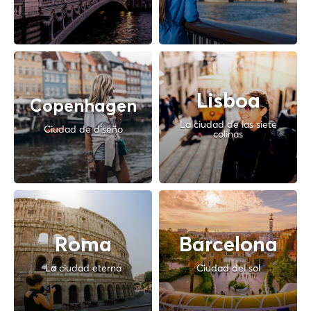
Lisboa
Copenhagen
La ciudad de las siete
Ciudad de diseño
colinas
Roma
Barcelona
La ciudad eterna
Ciudad del sol