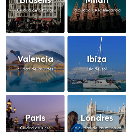
Brusells
Milan
Ciudad de historias
la ciudad de la elegancia
Valencia
Ibiza
ciudad de las artes
Isla del sol
Paris
Londres
Ciudad de luces
La ciudad de las mil caras