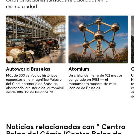
misma ciudad
Autoworld Bruselas
Atomium
G
Más de 300 vehículos históricos
Un cristal de hierro de 102 metros
U
expuestos en el magnífico Palacio
congelado en 1958 — el
H
del Cincuentenario de Bruselas,
monumento modernista más
r
abarcando la historia del automóvil
icónico de Bruselas.
c
desde 1886 hasta los años 70.
a
d
Noticias relacionadas con " Centro