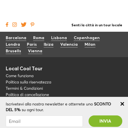
Senti la città in un tour locale
Barcelona
Roma
Lisbona
Copenhagen
Londra
Paris
Ibiza
Valencia
Milan
Brusells
Vienna
Local Cool Tour
Come funziona
Politica sulla riservatezza
Termini & Condizioni
Politica di cancellazione
Iscrivetevi alla nostra newsletter e otterrete uno
SCONTO
Blog
+34 675 176 220
DEL 5%
su ogni tour.
Riguardo a noi
info@localcooltour.com
Sei stato abbonato con successo! Riceverai il
FAQ
tuo codice promozionale dopo la convalida del
ITA
Diventa una guida
ENG
tuo account!