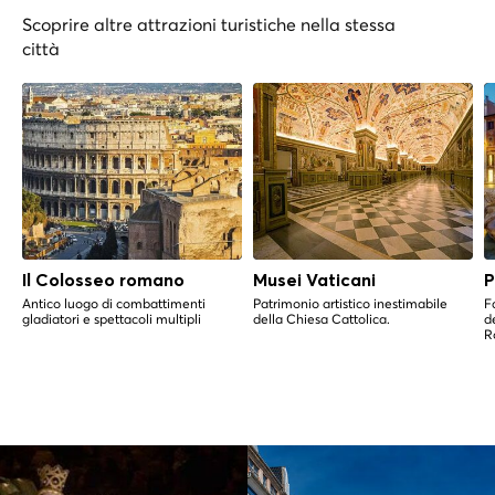
Scoprire altre attrazioni turistiche nella stessa
città
Il Colosseo romano
Musei Vaticani
P
Antico luogo di combattimenti
Patrimonio artistico inestimabile
F
gladiatori e spettacoli multipli
della Chiesa Cattolica.
de
R