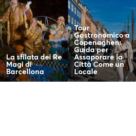
Tour
Gastronomico a
Copenaghen:
Guida per
La sfilata dei Re
Assaporare la
Magi di
Città Come un
Barcellona
Locale