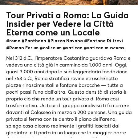
Tour Privati a Roma: La Guida
Insider per Vedere la
Città
Eterna
come un Locale
#rome
#Pantheon
#Piazza Navona
#Fontana Di trevi
#Roman Forum
#coliseum
#vatican
#vatican museums
Nel 312 d.C., l’Imperatore Costantino guardava Roma e
vedeva una città già in cammino da 1.000 anni. Oggi,
quasi 3.000 anni dopo la sua leggendaria fondazione
nel 753 a.C., Roma stratifica rovine etrusche sotto
piazze rinascimentali e fontane barocche — tutte a
pochi passi l’una dall’altra. Questa densità di storia è
proprio ciò che rende un tour privato di Roma così
trasformativo. Un tour di gruppo condiviso ti fa correre
davanti al Colosseo in mezzo a 200 persone. Una guida
privata si ferma con te dentro il piano dell’arena,
spiega cosa dicono realmente i graffiti lasciati dai
gladiatori e ti porta in un luogo che la maggior parte