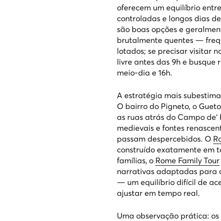
oferecem um equilíbrio entr
controladas e longos dias d
são boas opções e geralment
brutalmente quentes — fre
lotados; se precisar visitar
livre antes das 9h e busque
meio-dia e 16h.
A estratégia mais subestima
O bairro do Pigneto, o Guet
as ruas atrás do Campo de' 
medievais e fontes renascent
passam despercebidos. O
Ro
construído exatamente em to
famílias, o
Rome Family Tour
narrativas adaptadas para 
— um equilíbrio difícil de a
ajustar em tempo real.
Uma observação prática: os 