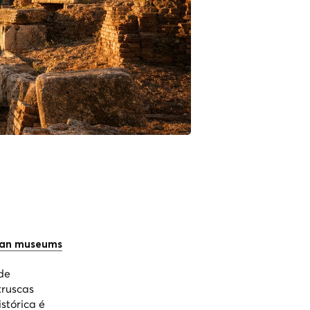
can museums
de
truscas
stórica é