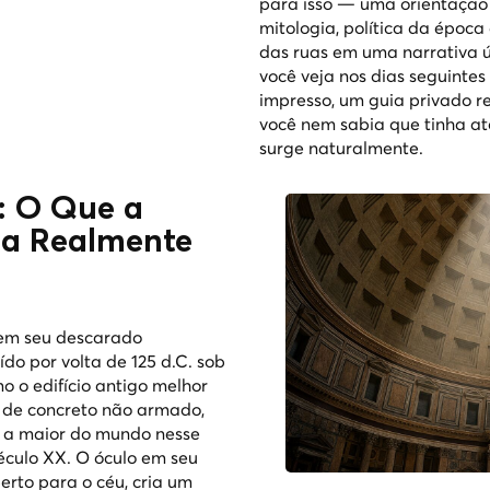
para isso — uma orientação 
mitologia, política da época
das ruas em uma narrativa ú
você veja nos dias seguintes
impresso, um guia privado r
você nem sabia que tinha até
surge naturalmente.
: O Que a
ma Realmente
 em seu descarado
uído por volta de 125 d.C. sob
 o edifício antigo melhor
 de concreto não armado,
a a maior do mundo nesse
século XX. O óculo em seu
erto para o céu, cria um