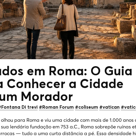
vados em Roma: O Guia
ra Conhecer a
Cidade
um Morador
#Fontana Di trevi
#Roman Forum
#coliseum
#vatican
#vati
o olhou para Roma e viu uma cidade com mais de 1.000 anos 
s sua lendária fundação em 753 a.C., Roma sobrepõe ruínas e
arrocas — tudo a uma curta distância a pé. Essa densidade hi