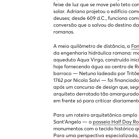
feixe de luz que se move pelo teto c
solar. Adriano projetou o edifício c
deuses; desde 609 d.C., funciona com
conversão que o salvou do destino 
romanos.
A meio quilômetro de distância, a
Fon
da engenharia hidráulica romana: ma
aqueduto Aqua Virgo, construído inic
hoje fornecendo água ao centro de R
barroco — Netuno ladeado por Tritões
1762 por Nicola Salvi — foi financiad
após um concurso de design que, seg
arquiteto derrotado tão amargurado
em frente só para criticar diariament
Para um roteiro arquitetônico amplo
Sant'Angelo
— o
passeio Half Day R
monumentos com o tecido histórico q
Para uma perspectiva especializada,