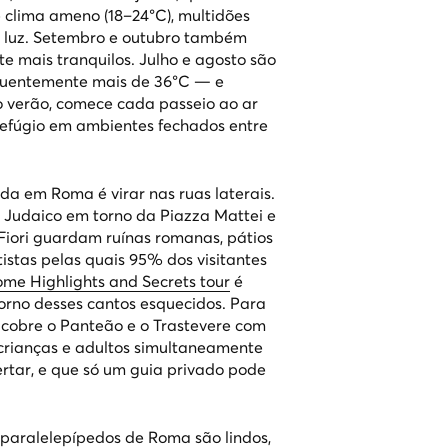
e clima ameno (18–24°C), multidões
e luz. Setembro e outubro também
e mais tranquilos. Julho e agosto são
quentemente mais de 36°C — e
 no verão, comece cada passeio ao ar
 refúgio em ambientes fechados entre
da em Roma é virar nas ruas laterais.
o Judaico em torno da Piazza Mattei e
Fiori guardam ruínas romanas, pátios
istas pelas quais 95% dos visitantes
me Highlights and Secrets tour
é
rno desses cantos esquecidos. Para
cobre o Panteão e o Trastevere com
crianças e adultos simultaneamente
certar, e que só um guia privado pode
paralelepípedos de Roma são lindos,