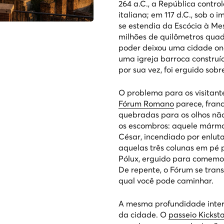
264 a.C., a República contro
italiana; em 117 d.C., sob o
se estendia da Escócia à M
milhões de quilômetros quad
poder deixou uma cidade on
uma igreja barroca construí
por sua vez, foi erguido sob
O problema para os visitant
Fórum Romano
parece, fran
quebradas para os olhos não
os escombros: aquele mármo
César, incendiado por enlut
aquelas três colunas em pé
Pólux, erguido para comemo
De repente, o Fórum se tra
qual você pode caminhar.
A mesma profundidade inter
da cidade. O
passeio Kickst