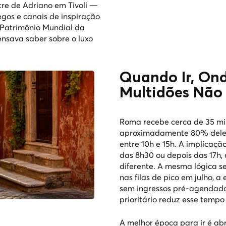
tre de Adriano em Tivoli —
egos e canais de inspiração
m Patrimônio Mundial da
nsava saber sobre o luxo
Quando Ir, Ond
Multidões Não
Roma recebe cerca de 35 milh
aproximadamente 80% deles 
entre 10h e 15h. A implicaçã
das 8h30 ou depois das 17h,
diferente. A mesma lógica s
nas filas de pico em julho, a
sem ingressos pré-agendado
prioritário reduz esse temp
A melhor época para ir é abri