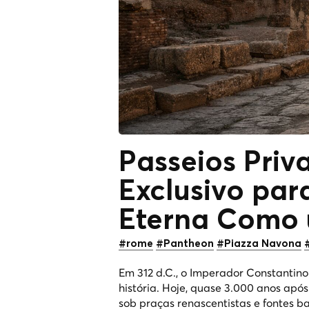
Passeios Pri
Exclusivo pa
Eterna
Como 
#rome
#Pantheon
#Piazza Navona
Em 312 d.C., o Imperador Constantin
história. Hoje, quase 3.000 anos apó
sob praças renascentistas e fontes b