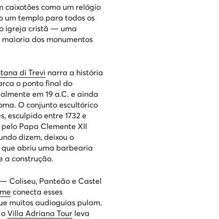
om caixotões como um relógio
omo um templo para todos os
o igreja cristã — uma
da maioria dos monumentos
tana di Trevi
narra a história
rca o ponto final do
ialmente em 19 a.C. e ainda
oma. O conjunto escultórico
, esculpido entre 1732 e
o pelo Papa Clemente XII
undo dizem, deixou o
 que abriu uma barbearia
e a construção.
 — Coliseu, Panteão e
Castel
ome
conecta esses
ue muitos audioguias pulam.
 o
Villa Adriana Tour
leva