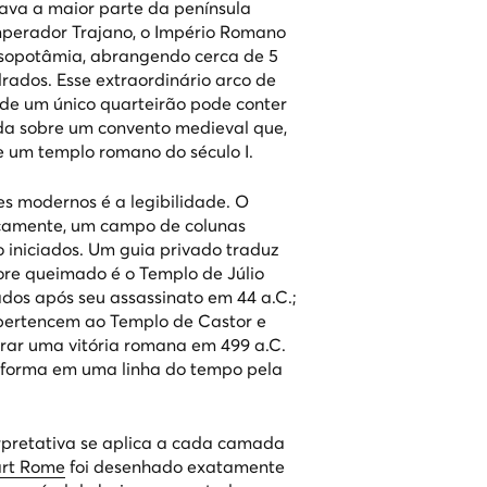
lava a maior parte da península
 imperador Trajano, o Império Romano
esopotâmia, abrangendo cerca de 5
rados. Esse extraordinário arco de
de um único quarteirão pode conter
da sobre um convento medieval que,
re um templo romano do século I.
es modernos é a legibilidade. O
camente, um campo de colunas
 iniciados. Um guia privado traduz
re queimado é o Templo de Júlio
ados após seu assassinato em 44 a.C.;
 pertencem ao Templo de Castor e
rar uma vitória romana em 499 a.C.
nsforma em uma linha do tempo pela
pretativa se aplica a cada camada
art Rome
foi desenhado exatamente