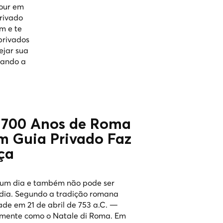
our em
rivado
m e te
privados
ejar sua
hando a
2.700 Anos de Roma
m Guia Privado Faz
ça
 um dia e também não pode ser
dia. Segundo a tradição romana
ade em 21 de abril de 753 a.C. —
lmente como o Natale di Roma. Em