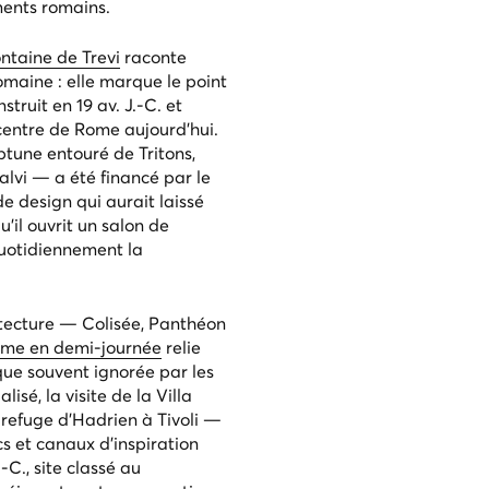
ents romains.
ntaine de Trevi
raconte
romaine : elle marque le point
truit en 19 av. J.-C. et
 centre de Rome aujourd'hui.
tune entouré de Tritons,
Salvi — a été financé par le
e design qui aurait laissé
'il ouvrit un salon de
 quotidiennement la
tecture — Colisée, Panthéon
Rome en demi-journée
relie
ue souvent ignorée par les
alisé, la
visite de la Villa
efuge d’Hadrien à Tivoli —
cs et canaux d'inspiration
-C., site classé au