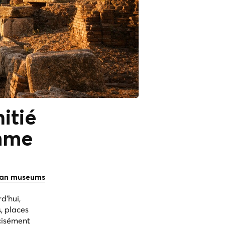
itié
mme
can museums
d'hui,
, places
cisément