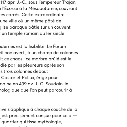
 117 apr. J.-C., sous l'empereur Trajan,
e l'Écosse à la Mésopotamie, couvrant
res carrés. Cette extraordinaire
 une ville où un même pâté de
lise baroque bâtie sur un couvent
 un temple romain du Ier siècle.
ernes est la lisibilité. Le
Forum
il non averti, à un champ de colonnes
it ce chaos : ce marbre brûlé est le
dié par les pleureurs après son
ces trois colonnes debout
Castor et Pollux, érigé pour
ine en 499 av. J.-C. Soudain, le
nologique que l'on peut parcourir à
tive s'applique à chaque couche de la
e
est précisément conçue pour cela —
 quartier qui tisse mythologie,