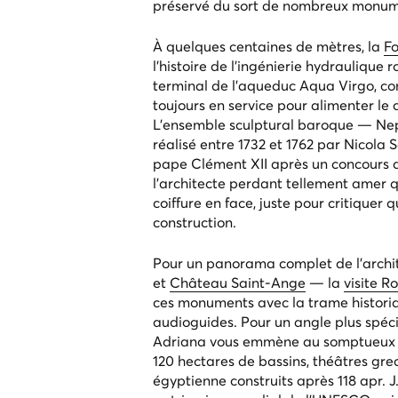
préservé du sort de nombreux monum
À quelques centaines de mètres, la
Fo
l'histoire de l'ingénierie hydraulique 
terminal de l'aqueduc Aqua Virgo, cons
toujours en service pour alimenter le
L'ensemble sculptural baroque — Nep
réalisé entre 1732 et 1762 par Nicola 
pape Clément XII après un concours d
l'architecte perdant tellement amer qu
coiffure en face, juste pour critiquer
construction.
Pour un panorama complet de l'archi
et
Château Saint-Ange
— la
visite 
ces monuments avec la trame historiq
audioguides. Pour un angle plus spéci
Adriana
vous emmène au somptueux r
120 hectares de bassins, théâtres gre
égyptienne construits après 118 apr. J.