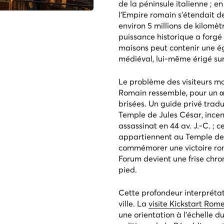
de la péninsule italienne ; en
l'Empire romain s'étendait d
environ 5 millions de kilomèt
puissance historique a forgé
maisons peut contenir une ég
médiéval, lui-même érigé sur
Le problème des visiteurs mod
Romain
ressemble, pour un œ
brisées. Un guide privé tradu
Temple de Jules César, incen
assassinat en 44 av. J.-C. ; 
appartiennent au Temple de 
commémorer une victoire roma
Forum devient une frise chro
pied.
Cette profondeur interpréta
ville. La
visite Kickstart Rom
une orientation à l’échelle du