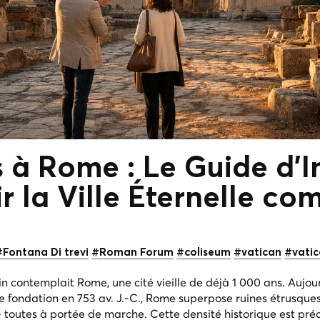
s à Rome : Le Guide d'In
ir
la Ville Éternelle
co
#Fontana Di trevi
#Roman Forum
#coliseum
#vatican
#vati
in contemplait Rome, une cité vieille de déjà 1 000 ans. Aujour
 fondation en 753 av. J.-C., Rome superpose ruines étrusques
toutes à portée de marche. Cette densité historique est pré