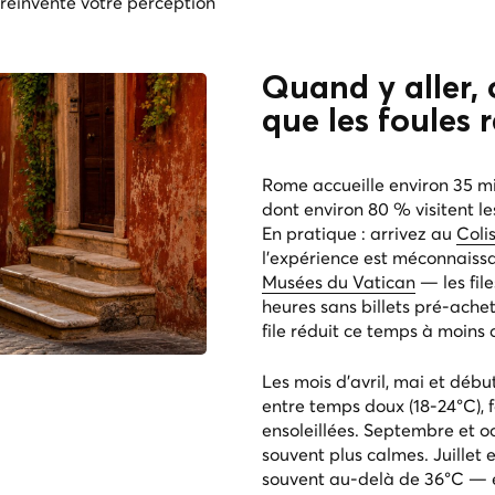
réinvente votre perception
Quand y aller, 
que les foules 
Rome accueille environ 35 mi
dont environ 80 % visitent le
En pratique : arrivez au
Coli
l'expérience est méconnaiss
Musées du Vatican
— les file
heures sans billets pré-ache
file réduit ce temps à moins 
Les mois d’avril, mai et débu
entre temps doux (18-24°C), 
ensoleillées. Septembre et o
souvent plus calmes. Juillet
souvent au-delà de 36°C — et