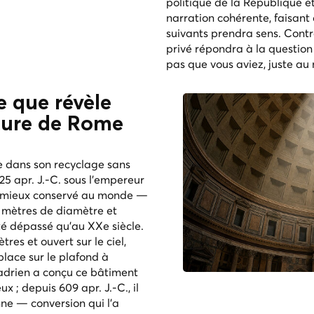
politique de la République e
narration cohérente, faisant 
suivants prendra sens. Cont
privé répondra à la questio
pas que vous aviez, juste au
ce que révèle
cture de Rome
e dans son recyclage sans
125 apr. J.-C. sous l'empereur
le mieux conservé au monde —
 mètres de diamètre et
été dépassé qu'au XXe siècle.
res et ouvert sur le ciel,
place sur le plafond à
adrien a conçu ce bâtiment
 ; depuis 609 apr. J.-C., il
ne — conversion qui l'a