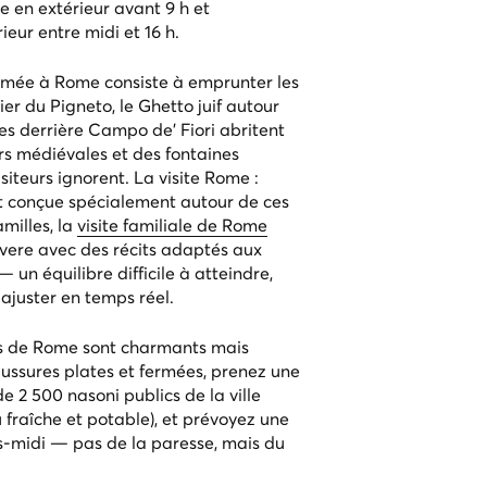
 en extérieur avant 9 h et
ieur entre midi et 16 h.
timée à Rome consiste à emprunter les
ier du Pigneto, le Ghetto juif autour
ues derrière Campo de' Fiori abritent
rs médiévales et des fontaines
siteurs ignorent. La
visite Rome :
t conçue spécialement autour de ces
milles, la
visite familiale de Rome
vere avec des récits adaptés aux
un équilibre difficile à atteindre,
ajuster en temps réel.
és de Rome sont charmants mais
ussures plates et fermées, prenez une
 de 2 500
nasoni
publics de la ville
 fraîche et potable), et prévoyez une
s-midi — pas de la paresse, mais du