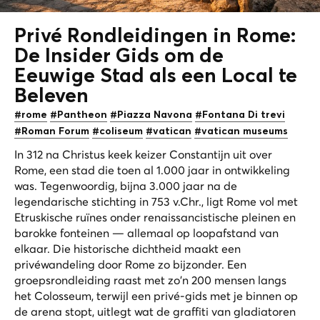
Privé Rondleidingen in Rome:
De Insider Gids om de
Eeuwige Stad
als een Local te
Beleven
#rome
#Pantheon
#Piazza Navona
#Fontana Di trevi
#Roman Forum
#coliseum
#vatican
#vatican museums
In 312 na Christus keek keizer Constantijn uit over
Rome, een stad die toen al 1.000 jaar in ontwikkeling
was. Tegenwoordig, bijna 3.000 jaar na de
legendarische stichting in 753 v.Chr., ligt Rome vol met
Etruskische ruïnes onder renaissancistische pleinen en
barokke fonteinen — allemaal op loopafstand van
elkaar. Die historische dichtheid maakt een
privéwandeling door Rome zo bijzonder. Een
groepsrondleiding raast met zo'n 200 mensen langs
het Colosseum, terwijl een privé-gids met je binnen op
de arena stopt, uitlegt wat de graffiti van gladiatoren