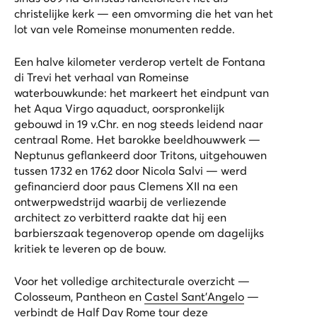
christelijke kerk — een omvorming die het van het
lot van vele Romeinse monumenten redde.
Een halve kilometer verderop vertelt de
Fontana
di Trevi
het verhaal van Romeinse
waterbouwkunde: het markeert het eindpunt van
het Aqua Virgo aquaduct, oorspronkelijk
gebouwd in 19 v.Chr. en nog steeds leidend naar
centraal Rome. Het barokke beeldhouwwerk —
Neptunus geflankeerd door Tritons, uitgehouwen
tussen 1732 en 1762 door Nicola Salvi — werd
gefinancierd door paus Clemens XII na een
ontwerpwedstrijd waarbij de verliezende
architect zo verbitterd raakte dat hij een
barbierszaak tegenoverop opende om dagelijks
kritiek te leveren op de bouw.
Voor het volledige architecturale overzicht —
Colosseum, Pantheon en
Castel Sant'Angelo
—
verbindt de
Half Day Rome tour
deze