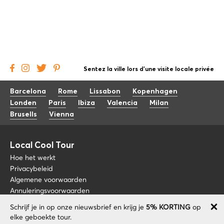
Sentez la ville lors d'une visite locale privée
Barcelona
Rome
Lissabon
Kopenhagen
Londen
Paris
Ibiza
Valencia
Milan
Brusells
Vienna
Local Cool Tour
Hoe het werkt
Privacybeleid
Algemene voorwaarden
Annuleringsvoorwaarden
Schrijf je in op onze nieuwsbrief en krijg je
5% KORTING
op
Blog
+34 675 176 220
elke geboekte tour.
Over nos
info@localcooltour.com