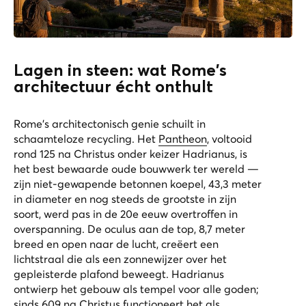
Lagen in steen: wat Rome's
architectuur écht onthult
Rome's architectonisch genie schuilt in
schaamteloze recycling. Het
Pantheon
, voltooid
rond 125 na Christus onder keizer Hadrianus, is
het best bewaarde oude bouwwerk ter wereld —
zijn niet-gewapende betonnen koepel, 43,3 meter
in diameter en nog steeds de grootste in zijn
soort, werd pas in de 20e eeuw overtroffen in
overspanning. De oculus aan de top, 8,7 meter
breed en open naar de lucht, creëert een
lichtstraal die als een zonnewijzer over het
gepleisterde plafond beweegt. Hadrianus
ontwierp het gebouw als tempel voor alle goden;
sinds 609 na Christus functioneert het als