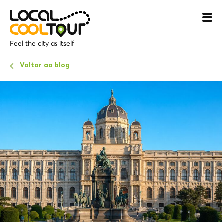
Feel the city as itself
Voltar ao blog