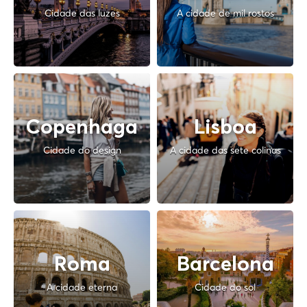
Cidade das luzes
A cidade de mil rostos
Copenhaga
Lisboa
Cidade do design
A cidade das sete colinas
Roma
Barcelona
A cidade eterna
Cidade do sol