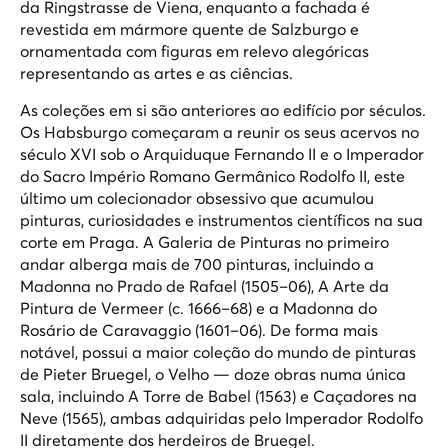
da Ringstrasse de Viena, enquanto a fachada é
revestida em mármore quente de Salzburgo e
ornamentada com figuras em relevo alegóricas
representando as artes e as ciências.
As coleções em si são anteriores ao edifício por séculos.
Os Habsburgo começaram a reunir os seus acervos no
século XVI sob o Arquiduque Fernando II e o Imperador
do Sacro Império Romano Germânico Rodolfo II, este
último um colecionador obsessivo que acumulou
pinturas, curiosidades e instrumentos científicos na sua
corte em Praga. A Galeria de Pinturas no primeiro
andar alberga mais de 700 pinturas, incluindo a
Madonna no Prado
de Rafael (1505–06),
A Arte da
Pintura
de Vermeer (c. 1666–68) e a
Madonna do
Rosário
de Caravaggio (1601–06). De forma mais
notável, possui a maior coleção do mundo de pinturas
de Pieter Bruegel, o Velho — doze obras numa única
sala, incluindo
A Torre de Babel
(1563) e
Caçadores na
Neve
(1565), ambas adquiridas pelo Imperador Rodolfo
II diretamente dos herdeiros de Bruegel.