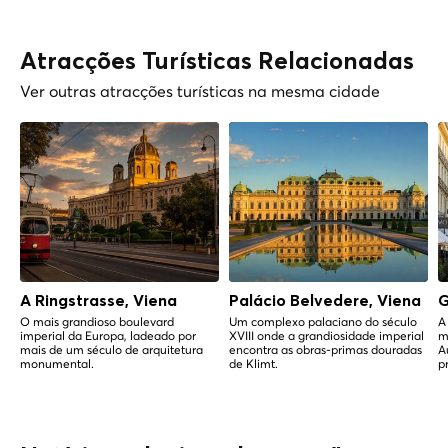
Atracções Turísticas Relacionadas
Ver outras atracções turísticas na mesma cidade
A Ringstrasse, Viena
Palácio Belvedere, Viena
G
O mais grandioso boulevard
Um complexo palaciano do século
A
imperial da Europa, ladeado por
XVIII onde a grandiosidade imperial
m
mais de um século de arquitetura
encontra as obras-primas douradas
A
monumental.
de Klimt.
p