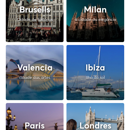
Brusells
Milan
Cidade de histórias
a cidade da elegância
Valencia
Ibiza
cidade das artes
Ilha do sol
Paris
Londres