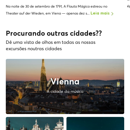
é
Na noite de 30 de setembro de 1791, A Flauta Mágica estreou no
Theater auf der Wieden, em Viena — apenas dez s...
Leia mais
Procurando outras cidades??
Dê uma vista de olhos em todas as nossas
excursões noutras cidades
Vienna
A cidade da música