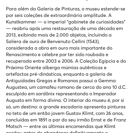
Para além da Galeria de Pinturas, o museu estende-se
por seis coleções de extraordinária amplitude. A
Kunstkammer — o imperial "gabinete de curiosidades"
— reabriu após uma restauração de uma década em
2013, exibindo mais de 2.000 objetos, incluindo a
Saliera
de ouro de Benvenuto Cellini (1543),
considerada a obra em ouro mais importante do
Renascimento e célebre por ter sido roubada e
recuperada entre 2003 e 2006. A Coleção Egípcia e do
Próximo Oriente alberga múmias autênticas e
artefactos pré-dinásticos, enquanto a galeria de
Antiguidades Gregas e Romanas possui a Gemma
Augustea, um camafeu romano de cerca do ano 10 d.C.
esculpido em sardônix representando o Imperador
Augusto em forma divina. O interior do museu é, por si
só, um destino: a grande escadaria apresenta pinturas
no teto de um então jovem Gustav Klimt, com 26 anos,
concluídas em 1891 a par do seu irmão Ernst e de Franz
Matsch — entre as últimas encomendas que Klimt
aceitou antes de abandonar definitivamente o