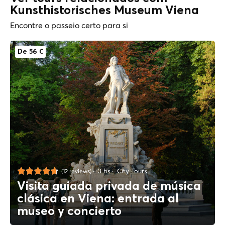
Kunsthistorisches Museum Viena
Encontre o passeio certo para si
De 56 €
3 hs
City Tours
(12 reviews)
Visita guiada privada de música
clásica en Viena: entrada al
museo y concierto