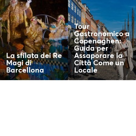
Tour
Gastronomico a
Copenaghen:
Guida per
La sfilata dei Re
Assaporare la
Magi di
Città Come un
Barcellona
Locale