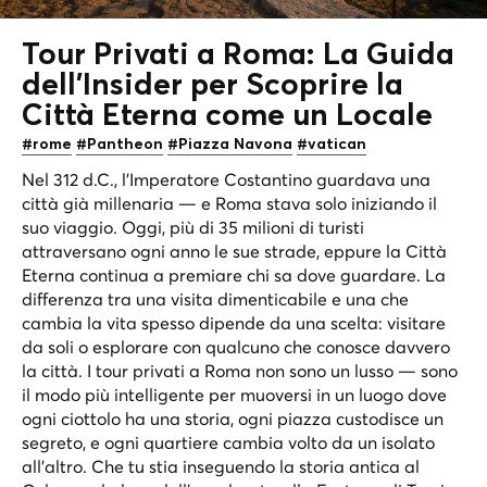
Tour Privati a Roma: La Guida
dell'Insider per Scoprire la
Città Eterna
come un Locale
#rome
#Pantheon
#Piazza Navona
#vatican
Nel 312 d.C., l’Imperatore Costantino guardava una
città già millenaria — e Roma stava solo iniziando il
suo viaggio. Oggi, più di 35 milioni di turisti
attraversano ogni anno le sue strade, eppure la Città
Eterna continua a premiare chi sa dove guardare. La
differenza tra una visita dimenticabile e una che
cambia la vita spesso dipende da una scelta: visitare
da soli o esplorare con qualcuno che conosce davvero
la città. I tour privati a Roma non sono un lusso — sono
il modo più intelligente per muoversi in un luogo dove
ogni ciottolo ha una storia, ogni piazza custodisce un
segreto, e ogni quartiere cambia volto da un isolato
all’altro. Che tu stia inseguendo la storia antica al