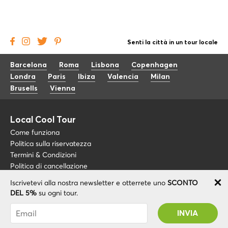
Senti la città in un tour locale
Barcelona
Roma
Lisbona
Copenhagen
Londra
Paris
Ibiza
Valencia
Milan
Brusells
Vienna
Local Cool Tour
Come funziona
Politica sulla riservatezza
Termini & Condizioni
Politica di cancellazione
Iscrivetevi alla nostra newsletter e otterrete uno
SCONTO
Blog
+34 675 176 220
DEL 5%
su ogni tour.
Riguardo a noi
info@localcooltour.com
Sei stato abbonato con successo! Riceverai il
FAQ
tuo codice promozionale dopo la convalida del
ITA
Diventa una guida
ENG
tuo account!