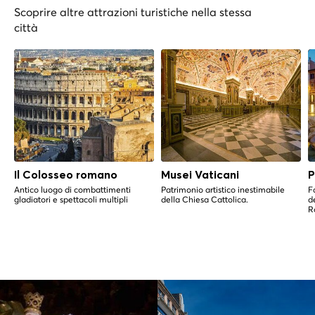
Scoprire altre attrazioni turistiche nella stessa
città
Il Colosseo romano
Musei Vaticani
P
Antico luogo di combattimenti
Patrimonio artistico inestimabile
F
gladiatori e spettacoli multipli
della Chiesa Cattolica.
de
R