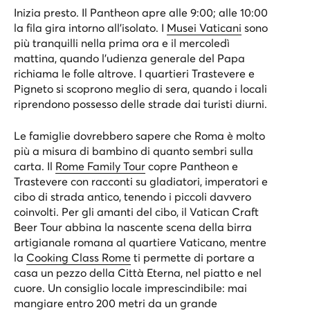
Inizia presto. Il Pantheon apre alle 9:00; alle 10:00
la fila gira intorno all’isolato. I
Musei Vaticani
sono
più tranquilli nella prima ora e il mercoledì
mattina, quando l’udienza generale del Papa
richiama le folle altrove. I quartieri Trastevere e
Pigneto si scoprono meglio di sera, quando i locali
riprendono possesso delle strade dai turisti diurni.
Le famiglie dovrebbero sapere che Roma è molto
più a misura di bambino di quanto sembri sulla
carta. Il
Rome Family Tour
copre Pantheon e
Trastevere con racconti su gladiatori, imperatori e
cibo di strada antico, tenendo i piccoli davvero
coinvolti. Per gli amanti del cibo, il
Vatican Craft
Beer Tour
abbina la nascente scena della birra
artigianale romana al quartiere Vaticano, mentre
la
Cooking Class Rome
ti permette di portare a
casa un pezzo della Città Eterna, nel piatto e nel
cuore. Un consiglio locale imprescindibile: mai
mangiare entro 200 metri da un grande