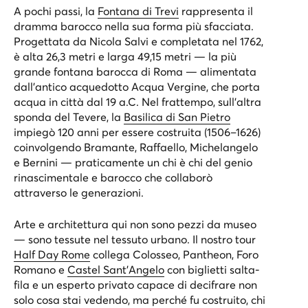
A pochi passi, la
Fontana di Trevi
rappresenta il
dramma barocco nella sua forma più sfacciata.
Progettata da Nicola Salvi e completata nel 1762,
è alta 26,3 metri e larga 49,15 metri — la più
grande fontana barocca di Roma — alimentata
dall’antico acquedotto Acqua Vergine, che porta
acqua in città dal 19 a.C. Nel frattempo, sull’altra
sponda del Tevere, la
Basilica di San Pietro
impiegò 120 anni per essere costruita (1506–1626)
coinvolgendo Bramante, Raffaello, Michelangelo
e Bernini — praticamente un chi è chi del genio
rinascimentale e barocco che collaborò
attraverso le generazioni.
Arte e architettura qui non sono pezzi da museo
— sono tessute nel tessuto urbano. Il nostro tour
Half Day Rome
collega Colosseo, Pantheon, Foro
Romano e
Castel Sant’Angelo
con biglietti salta-
fila e un esperto privato capace di decifrare non
solo cosa stai vedendo, ma perché fu costruito, chi