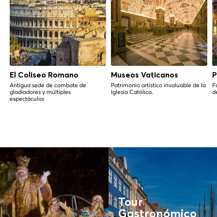
El Coliseo Romano
Museos Vaticanos
P
Antigua sede de combate de
Patrimonio artístico invaluable de la
F
gladiadores y múltiples
Iglesia Católica.
d
espectáculos
Tour
Gastronómico