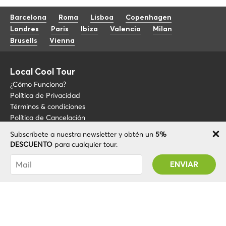
Barcelona
Roma
Lisboa
Copenhagen
Londres
Paris
Ibiza
Valencia
Milan
Brusells
Vienna
Local Cool Tour
¿Cómo Funciona?
Política de Privacidad
Términos & condiciones
Política de Cancelación
Subscríbete a nuestra newsletter y obtén un
5%
Blog
+34 675 176 220
DESCUENTO
para cualquier tour.
Sobre LCT
info@localcooltour.com
Has sido suscrito con éxito! Recibirás tu código
FAQ
de promoción después de validar tu cuenta
ESP
Conviértete en guía
ENG
ITA
NED
POR
© 2020 Local CoolTour. Todos los derechos reservados.
FRA